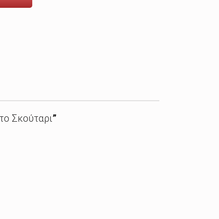
στο Σκούταρι
”