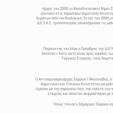
Αρχές του 2000, οι Καποδιστριακοί δήμοι Σ
Δικτύου στις παραπάνω Δημοτικές Κοινότητ
λυμάτων από τον Βιολογικό. Εντός του 2009 υ
Δ.Ε.Υ.Α.Σ. τροποποίησαν, ολοκλήρωσαν τις με
Παίρνοντας τον λόγο ο Πρόεδρος της Δ.Ε.Υ.
δυνατόν « διότι αυτό είναι προς όφελος τω
Τεχνικές Εταιρίες, τους δημότ
Ο Αντιπεριφερειάρχης Σερρών Ι. Μωυσιάδης, ο
Δημοτικών και Τοπικών Κοινοτήτων με μέλη 
τίμησαν με την παρουσία τους την τελετή των
εταιρίας και άπαντες εκφράστηκαν με τ
Όπως τόνισε ο Δήμαρχος Σερρών «η 