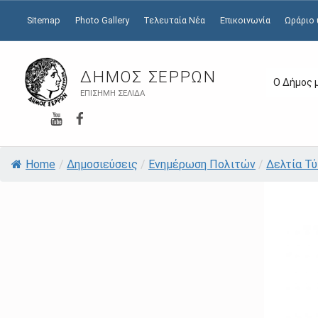
Sitemap
Photo Gallery
Τελευταία Νέα
Επικοινωνία
Ωράριο
ΔΉΜΟΣ ΣΕΡΡΏΝ
Ο Δήμος 
ΕΠΊΣΗΜΗ ΣΕΛΊΔΑ
YouTube
Facebook
Home
/
Δημοσιεύσεις
/
Ενημέρωση Πολιτών
/
Δελτία Τ