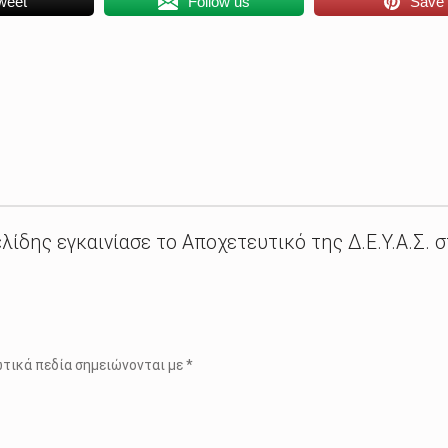
weet
Follow us
Save
λίδης εγκαινίασε το Αποχετευτικό της Δ.Ε.Υ.Α.Σ. 
τικά πεδία σημειώνονται με
*