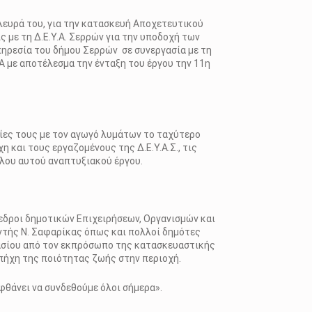
λευρά του, για την κατασκευή Αποχετευτικού
με τη Δ.Ε.Υ.Α. Σερρών για την υποδοχή των
πηρεσία του δήμου Σερρών σε συνεργασία με τη
Α με αποτέλεσμα την ένταξη του έργου την 11η
κίες τους με τον αγωγό λυμάτων το ταχύτερο
 και τους εργαζομένους της Δ.Ε.Υ.Α.Σ., τις
άλου αυτού αναπτυξιακού έργου.
εδροι δημοτικών Επιχειρήσεων, Οργανισμών και
υντής Ν. Σαφαρίκας όπως και πολλοί δημότες
τασίου από τον εκπρόσωπο της κατασκευαστικής
 πήχη της ποιότητας ζωής στην περιοχή.
φθάνει να συνδεθούμε όλοι σήμερα».