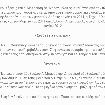
κουτάρεως και Κ. Μητρούση ξεκίνησαν μελέτες, ο καθένας από την π
ες, αφού προηγουμένως είχαν υπογράψει προγραμματικές συμβάσεις 
πήρξε προέγκριση των μελετών. Από τις αρχές του 2011, η Τεχνική Υ
λέτες και τον Μάρτιο του 2011 υπέβαλλαν πλήρη φάκελο στο ΕΠΠΕΡΑ
Ιουνίου 2012.
«Συνδεθείτε σήμερα»
Α.Σ. Κ. Χασαπίδης κάλεσε τους Σκουταριανούς να συνδέσουν τις οι
ν ιδίων και του Περιβάλλοντος». Στη συνέχεια ευχαρίστησε τα στελέχη
ες και όλους όσοι συνέβαλαν στην υλοποίηση και λειτουργία του μεγ
Ήταν εκεί
 Περιφερειακός Σύμβουλος Α. Μπασδάνης, Δημοτικοί σύμβουλοι, Πρό
των συμβουλίων τους, μέλη του Δ.Σ. της Δ.Ε.Υ.Α.Σ., ο Γενικός Διευθ
 εγκαινίων. Ξεναγήθηκαν στις εγκαταστάσεις του κεντρικού αντλιοσ
α καλύτερα λόγια γι’ αυτό το μεγάλο έργο πνοής που βάζει ψηλά τον
ζωή δεν θα είναι πια αυτή που ήταν στο Σκούταρι και στο Μητρούσι 