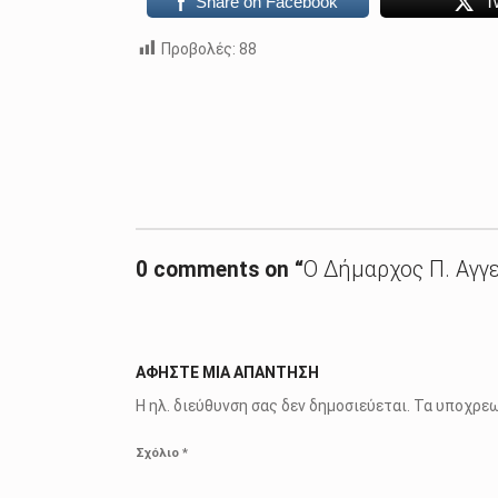
Share on Facebook
T
Προβολές:
88
Skip back to main navigation
0 comments on “
Ο Δήμαρχος Π. Αγγε
ΑΦΉΣΤΕ ΜΙΑ ΑΠΆΝΤΗΣΗ
Η ηλ. διεύθυνση σας δεν δημοσιεύεται.
Τα υποχρεω
Σχόλιο
*