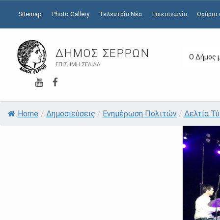
Sitemap
Photo Gallery
Τελευταία Νέα
Επικοινωνία
Ωράριο
ΔΉΜΟΣ ΣΕΡΡΏΝ
Ο Δήμος 
ΕΠΊΣΗΜΗ ΣΕΛΊΔΑ
YouTube
Facebook
Home
/
Δημοσιεύσεις
/
Ενημέρωση Πολιτών
/
Δελτία Τ