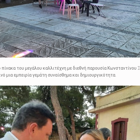
 πίνακα του μεγάλου καλλιτέχνη με διεθνή παρουσία Κωνσταντίνου Ξ
νό μια εμπειρία γεμάτη συναίσθημα και δημιουργικότητα.