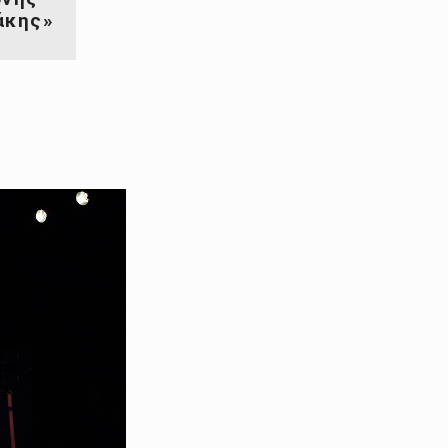
άκης»