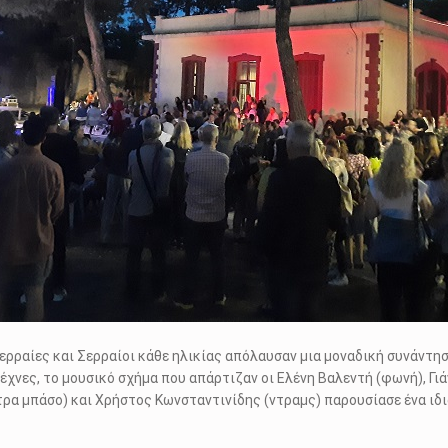
ρραίες και Σερραίοι κάθε ηλικίας απόλαυσαν μια μοναδική συνάντηση
τέχνες, το μουσικό σχήμα που απάρτιζαν οι Ελένη Βαλεντή (φωνή), Γ
τρα μπάσο) και Χρήστος Κωνσταντινίδης (ντραμς) παρουσίασε ένα ιδ