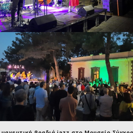
 μαγευτική βραδιά jazz στο Μουσείο Σύγχρ