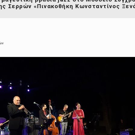
ης Σερρών «Πινακοθήκη Κωνσταντίνος Ξεν
ών