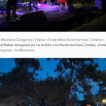
υ Μουσείου Σύγχρονης Τέχνης «Πινακοθήκη Κωνσταντίνος Ξενάκης», τ
et Baker συνομιλεί με τα πινέλα του Κωνσταντίνου Ξενάκη…είσα
τουργίας του Μουσείου.