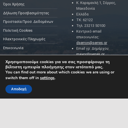
Κ. Καραμανλή 1, Σέρρες,
Όροι Χρήσης
Μακεδονία
Δήλωση Προσβασιμότητας
Ελλάδα
ΤΚ: 62122
Προστασία Προσ. Δεδομένων
Τηλ. 23213 50100
Πολιτική Cookies
Κεντρικό email
επικοινωνίας:
Ηλεκτρονικές Πληρωμές
dserron@serres.gr
Επικοινωνία
Email γρ. Δημάρχου:
mayor@serres.gr
Email DPO (Υπευθύνου
Χρησιμοποιούμε cookies για να σας προσφέρουμε τη
Προστασίας Δεδομένων):
βέλτιστη εμπειρία πλοήγησης στον ιστότοπό μας.
dpo@serres.gr
You can find out more about which cookies we are using or
Τηλέφωνο DPO: 2109761865
switch them off in
settings
.
Αποδοχή
MENU
ΡΟΗ ΕΙΔΗΣΕΩΝ
ΣΥΜΠΑΡΑΣΤΑΤΗΣ ΤΟΥ
ΔΗΜΟΤΗ ΚΑΙ ΤΗΣ
ΕΠΙΧΕΙΡΗΣΗΣ
Δελτία Τύπου
Προκηρύξεις θέσεων
Διεύθυνση: Κ. Καραμανλή 1,
Σέρρες, Μακεδονία, Ελλάδα