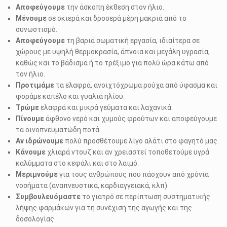
Αποφεύγουμε
την άσκοπη έκθεση στον ήλιο.
Μένουμε
σε σκιερά και δροσερά μέρη μακριά από το
συνωστισμό.
Αποφεύγουμε
τη βαριά σωματική εργασία, ιδιαίτερα σε
χώρους με υψηλή θερμοκρασία, άπνοια και μεγάλη υγρασία,
καθώς και το βάδισμα ή το τρέξιμο για πολύ ώρα κάτω από
τον ήλιο.
Προτιμάμε
τα ελαφρά, ανοιχτόχρωμα ρούχα από ύφασμα και
φοράμε καπέλο και γυαλιά ηλίου.
Τρώμε
ελαφρά και μικρά γεύματα και λαχανικά.
Πίνουμε
άφθονο νερό και χυμούς φρούτων και αποφεύγουμε
τα οινοπνευματώδη ποτά.
Αν ιδρώνουμε
πολύ προσθέτουμε λίγο αλάτι στο φαγητό μας.
Κάνουμε
χλιαρά ντουζ και αν χρειαστεί τοποθετούμε υγρά
καλύμματα στο κεφάλι και στο λαιμό.
Μεριμνούμε
για τους ανθρώπους που πάσχουν από χρόνια
νοσήματα (αναπνευστικά, καρδιαγγειακά, κλπ).
Συμβουλευόμαστε
το γιατρό σε περίπτωση συστηματικής
λήψης φαρμάκων για τη συνέχιση της αγωγής και της
δοσολογίας.