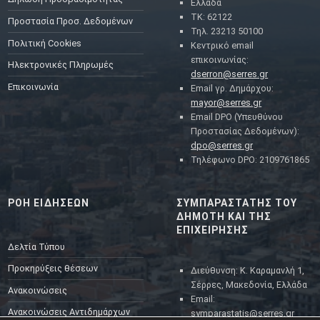
Ελλάδα
ΤΚ: 62122
Προστασία Προσ. Δεδομένων
Τηλ. 23213 50100
Πολιτική Cookies
Κεντρικό email
επικοινωνίας:
Ηλεκτρονικές Πληρωμές
dserron@serres.gr
Επικοινωνία
Email γρ. Δημάρχου:
mayor@serres.gr
Email DPO (Υπευθύνου
Προστασίας Δεδομένων):
dpo@serres.gr
Τηλέφωνο DPO: 2109761865
ΡΟΗ ΕΙΔΗΣΕΩΝ
ΣΥΜΠΑΡΑΣΤΑΤΗΣ ΤΟΥ
ΔΗΜΟΤΗ ΚΑΙ ΤΗΣ
ΕΠΙΧΕΙΡΗΣΗΣ
Δελτία Τύπου
Προκηρύξεις θέσεων
Διεύθυνση: Κ. Καραμανλή 1,
Σέρρες, Μακεδονία, Ελλάδα
Ανακοινώσεις
Email:
Ανακοινώσεις Αντιδημάρχων
symparastatis@serres.gr