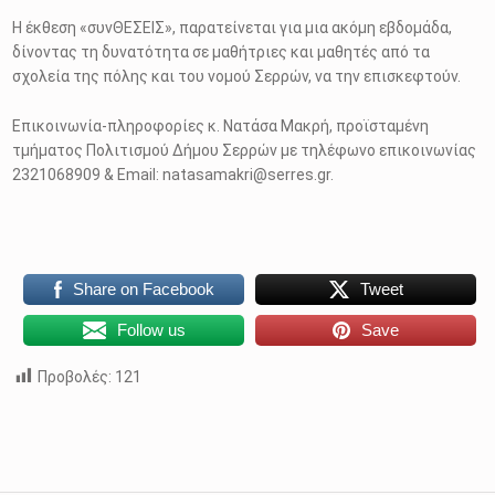
Η έκθεση «συνΘΕΣΕΙΣ», παρατείνεται για μια ακόμη εβδομάδα,
δίνοντας τη δυνατότητα σε μαθήτριες και μαθητές από τα
σχολεία της πόλης και του νομού Σερρών, να την επισκεφτούν.
Επικοινωνία-πληροφορίες κ. Νατάσα Μακρή, προϊσταμένη
τμήματος Πολιτισμού Δήμου Σερρών με τηλέφωνο επικοινωνίας
2321068909 & Email: natasamakri@serres.gr.
Share on Facebook
Tweet
Follow us
Save
Προβολές:
121
Skip back to main navigation
Πλοήγηση άρθρων