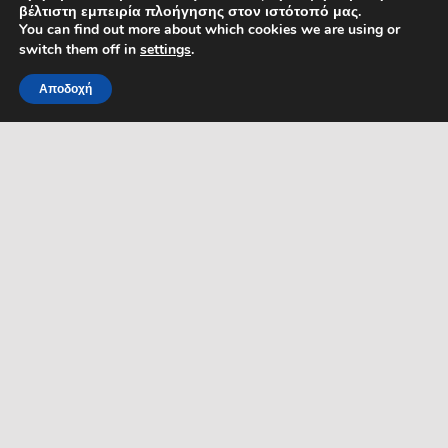
βέλτιστη εμπειρία πλοήγησης στον ιστότοπό μας.
dpo@serres.gr
You can find out more about which cookies we are using or
Τηλέφωνο DPO: 2109761865
switch them off in
settings
.
Αποδοχή
ΡΟΗ ΕΙΔΗΣΕΩΝ
ΣΥΜΠΑΡΑΣΤΑΤΗΣ ΤΟΥ
MENU
ΔΗΜΟΤΗ ΚΑΙ ΤΗΣ
ΕΠΙΧΕΙΡΗΣΗΣ
Δελτία Τύπου
Προκηρύξεις θέσεων
Διεύθυνση: Κ. Καραμανλή 1,
Σέρρες, Μακεδονία, Ελλάδα
Ανακοινώσεις
Email:
Ανακοινώσεις Αντιδημάρχων
symparastatis@serres.gr
Ώρες λειτουργίας: 9.00-
13.00