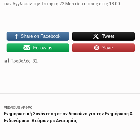
των Αγγλικών την Τετάρτη 22 Μαρτίου επίσης στις 18:00.
Share on Facebook
Tweet
Follow us
Save
Προβολές:
82
Skip back to main navigation
Πλοήγηση άρθρων
PREVIOUS ΆΡΘΡΟ
Ενημερωτική Συνάντηση στον Λευκώνα για την Ενημέρωση &
Ενδυνάμωση Ατόμων με Αναπηρία,