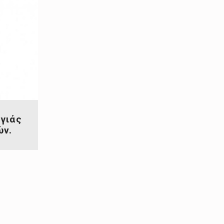
γιάς
ών.