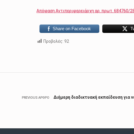
Απόφαση Αντιπεριφερειάρχη αρ. πρωτ. 684760/2
Share on Facebook
T
Προβολές:
92
Skip back to main navigation
Πλοήγηση άρθρων
Διήμερη διαδικτυακή εκπαίδευση για ν
PREVIOUS ΆΡΘΡΟ