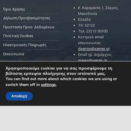
Κ. Καραμανλή 1, Σέρρες,
Όροι Χρήσης
Μακεδονία
Δήλωση Προσβασιμότητας
Ελλάδα
ΤΚ: 62122
Προστασία Προσ. Δεδομένων
Τηλ. 23213 50100
Πολιτική Cookies
Κεντρικό email
επικοινωνίας:
Ηλεκτρονικές Πληρωμές
dserron@serres.gr
Επικοινωνία
Email γρ. Δημάρχου:
mayor@serres.gr
Email DPO (Υπευθύνου
Χρησιμοποιούμε cookies για να σας προσφέρουμε τη
Προστασίας Δεδομένων):
βέλτιστη εμπειρία πλοήγησης στον ιστότοπό μας.
dpo@serres.gr
You can find out more about which cookies we are using or
Τηλέφωνο DPO: 2109761865
switch them off in
settings
.
Αποδοχή
MENU
ΡΟΗ ΕΙΔΗΣΕΩΝ
ΣΥΜΠΑΡΑΣΤΑΤΗΣ ΤΟΥ
ΔΗΜΟΤΗ ΚΑΙ ΤΗΣ
ΕΠΙΧΕΙΡΗΣΗΣ
Δελτία Τύπου
Προκηρύξεις θέσεων
Διεύθυνση: Κ. Καραμανλή 1,