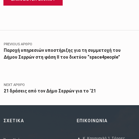
Πλοήγηση άρθρων
PREVIOUS ΆΡΘΡΟ
Παροχή υπηρεσιών υποστήριξης για τη συμμετοχή του
Δήμου Σερρών στη φάση ΙΙ του δικτύου “space4people”
NEXT ΆΡΘΡΟ
21 δράσεις από τον Δήμο Σερρών για το ‘21
ΣΧΕΤΙΚΑ
ΕΠΙΚΟΙΝΩΝΙΑ
Κ. Καραμανλή 1, Σέρρες,