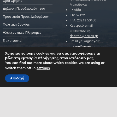
Όροι Χρήσης
Μακεδονία
Δήλωση Προσβασιμότητας
Ελλάδα
ΤΚ: 62122
Προστασία Προσ. Δεδομένων
Τηλ. 23213 50100
Πολιτική Cookies
Κεντρικό email
επικοινωνίας:
Ηλεκτρονικές Πληρωμές
dserron@serres.gr
Επικοινωνία
Email γρ. Δημάρχου:
mayor@serres.gr
Email DPO (Υπευθύνου
Χρησιμοποιούμε cookies για να σας προσφέρουμε τη
Προστασίας Δεδομένων):
βέλτιστη εμπειρία πλοήγησης στον ιστότοπό μας.
dpo@serres.gr
You can find out more about which cookies we are using or
Τηλέφωνο DPO: 2109761865
switch them off in
settings
.
Αποδοχή
MENU
ΡΟΗ ΕΙΔΗΣΕΩΝ
ΣΥΜΠΑΡΑΣΤΑΤΗΣ ΤΟΥ
ΔΗΜΟΤΗ ΚΑΙ ΤΗΣ
ΕΠΙΧΕΙΡΗΣΗΣ
Δελτία Τύπου
Προκηρύξεις θέσεων
Διεύθυνση: Κ. Καραμανλή 1,
Σέρρες, Μακεδονία, Ελλάδα
Ανακοινώσεις