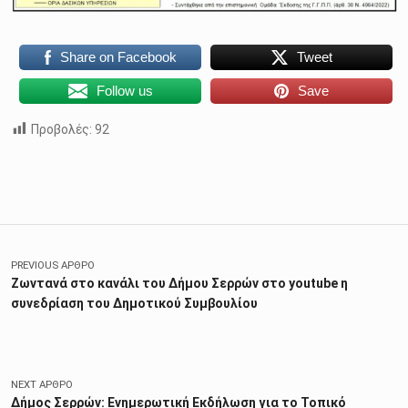
Share on Facebook
Tweet
Follow us
Save
Προβολές:
92
Skip back to main navigation
Πλοήγηση άρθρων
PREVIOUS ΆΡΘΡΟ
Ζωντανά στο κανάλι του Δήμου Σερρών στο youtube η
συνεδρίαση του Δημοτικού Συμβουλίου
NEXT ΆΡΘΡΟ
Δήμος Σερρών: Ενημερωτική Εκδήλωση για το Τοπικό