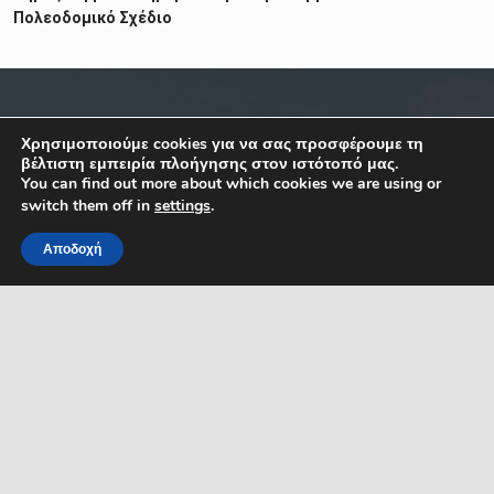
Πολεοδομικό Σχέδιο
ΣΧΕΤΙΚΑ
ΕΠΙΚΟΙΝΩΝΙΑ
Χρησιμοποιούμε cookies για να σας προσφέρουμε τη
βέλτιστη εμπειρία πλοήγησης στον ιστότοπό μας.
You can find out more about which cookies we are using or
Κ. Καραμανλή 1, Σέρρες,
Όροι Χρήσης
switch them off in
settings
.
Μακεδονία
Δήλωση Προσβασιμότητας
Ελλάδα
Αποδοχή
ΤΚ: 62122
Προστασία Προσ. Δεδομένων
MENU
Τηλ. 23213 50100
Πολιτική Cookies
Κεντρικό email
επικοινωνίας:
Ηλεκτρονικές Πληρωμές
dserron@serres.gr
Επικοινωνία
Email γρ. Δημάρχου:
mayor@serres.gr
Email DPO (Υπευθύνου
Προστασίας Δεδομένων):
dpo@serres.gr
Τηλέφωνο DPO: 2109761865