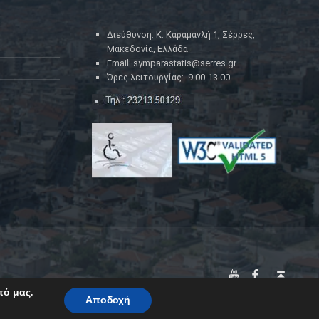
Διεύθυνση: Κ. Καραμανλή 1, Σέρρες,
Μακεδονία, Ελλάδα
Email: symparastatis@serres.gr
Ώρες λειτουργίας: 9.00-13.00
YouTube
Facebook
Back to top ↑
πό μας.
Αποδοχή