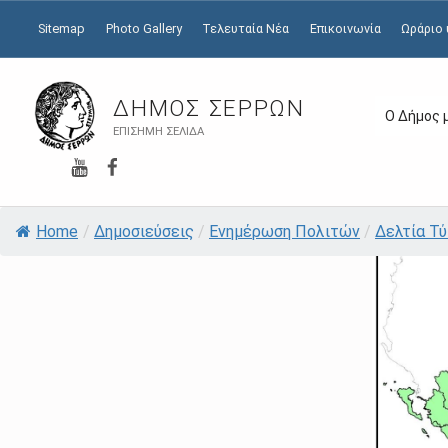
Sitemap
Photo Gallery
Τελευταία Νέα
Επικοινωνία
Ωράριο
ΔΉΜΟΣ ΣΕΡΡΏΝ
Ο Δήμος 
ΕΠΊΣΗΜΗ ΣΕΛΊΔΑ
YouTube
Facebook
Home
/
Δημοσιεύσεις
/
Ενημέρωση Πολιτών
/
Δελτία Τ