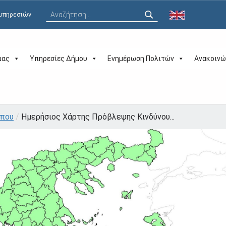
Αναζήτηση για:
 υπηρεσιών
μας
Υπηρεσίες Δήμου
Ενημέρωση Πολιτών
Ανακοινώ
ύπου
/
Ημερήσιος Χάρτης Πρόβλεψης Κινδύνου...