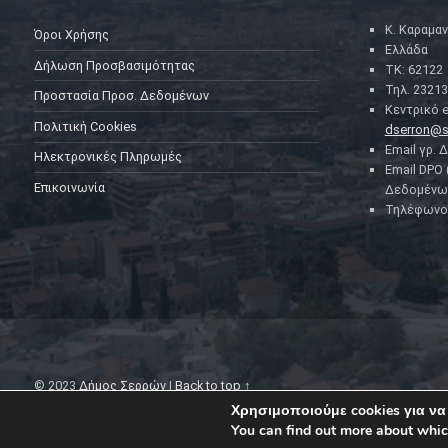
Κ. Καραμαν
Όροι Χρήσης
Ελλάδα
Δήλωση Προσβασιμότητας
ΤΚ: 62122
Τηλ. 23213
Προστασία Προσ. Δεδομένων
Κεντρικό e
Πολιτική Cookies
dserron@s
Email γρ. 
Ηλεκτρονικές Πληρωμές
Email DPO
Επικοινωνία
Δεδομένω
Τηλέφωνο 
© 2023
Δήμος Σερρών
|
Back to top ↑
Χρησιμοποιούμε cookies για να
You can find out more about whic