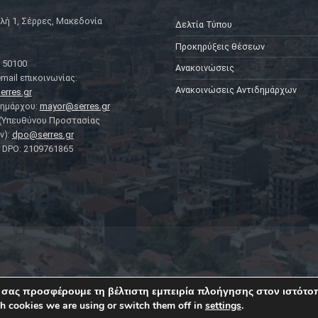
λή 1, Σέρρες, Μακεδονία
Δελτία Τύπου
Προκηρύξεις θέσεων
 50100
Ανακοινώσεις
mail επικοινωνίας:
Ανακοινώσεις Αντιδημάρχων
erres.gr
Δημάρχου:
mayor@serres.gr
 (Υπευθύνου Προστασίας
ν):
dpo@serres.gr
DPO: 2109761865
 σας προσφέρουμε τη βέλτιστη εμπειρία πλοήγησης στον ιστότο
h cookies we are using or switch them off in
settings
.