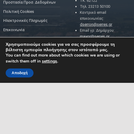
ΤΚ: 62122
Προστασία Προσ. Δεδομένων
Τηλ. 23213 50100
Πολιτική Cookies
Κεντρικό email
επικοινωνίας:
Ηλεκτρονικές Πληρωμές
dserron@serres.gr
Επικοινωνία
Email γρ. Δημάρχου:
mayor@serres.gr
Email DPO (Υπευθύνου
Χρησιμοποιούμε cookies για να σας προσφέρουμε τη
Προστασίας Δεδομένων):
βέλτιστη εμπειρία πλοήγησης στον ιστότοπό μας.
dpo@serres.gr
You can find out more about which cookies we are using or
Τηλέφωνο DPO: 2109761865
switch them off in
settings
.
Αποδοχή
MENU
ΡΟΗ ΕΙΔΗΣΕΩΝ
ΣΥΜΠΑΡΑΣΤΑΤΗΣ ΤΟΥ
ΔΗΜΟΤΗ ΚΑΙ ΤΗΣ
ΕΠΙΧΕΙΡΗΣΗΣ
Δελτία Τύπου
Προκηρύξεις θέσεων
Διεύθυνση: Κ. Καραμανλή 1,
Σέρρες, Μακεδονία, Ελλάδα
Ανακοινώσεις
Email:
Ανακοινώσεις Αντιδημάρχων
symparastatis@serres.gr
Ώρες λειτουργίας: 9.00-