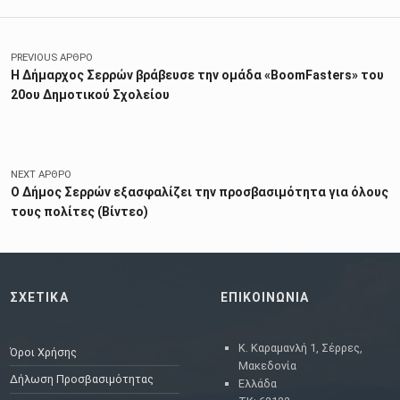
Πλοήγηση άρθρων
PREVIOUS ΆΡΘΡΟ
Η Δήμαρχος Σερρών βράβευσε την ομάδα «BoomFasters» του
20ου Δημοτικού Σχολείου
NEXT ΆΡΘΡΟ
Ο Δήμος Σερρών εξασφαλίζει την προσβασιμότητα για όλους
τους πολίτες (Βίντεο)
ΣΧΕΤΙΚΑ
ΕΠΙΚΟΙΝΩΝΙΑ
Κ. Καραμανλή 1, Σέρρες,
Όροι Χρήσης
Μακεδονία
Δήλωση Προσβασιμότητας
Ελλάδα