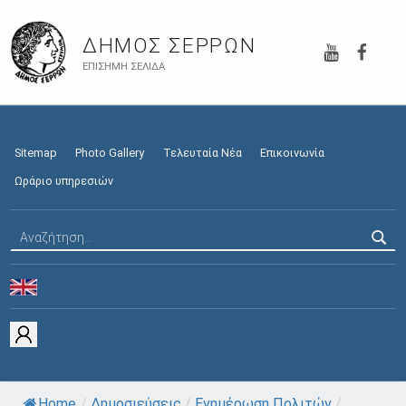
YouTube
Faceb
ΔΉΜΟΣ ΣΕΡΡΏΝ
ΕΠΊΣΗΜΗ ΣΕΛΊΔΑ
Sitemap
Photo Gallery
Τελευταία Νέα
Επικοινωνία
Ωράριο υπηρεσιών
Αναζήτηση για:
Home
/
Δημοσιεύσεις
/
Ενημέρωση Πολιτών
/