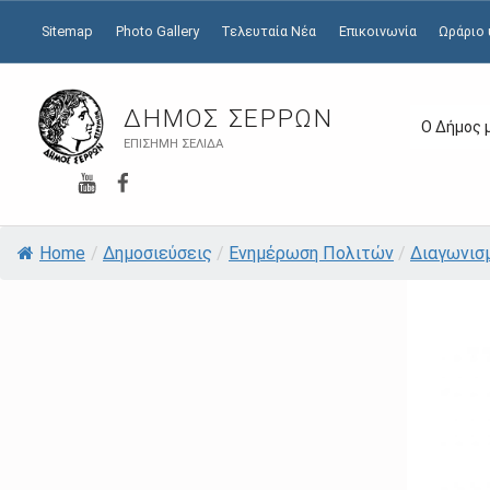
Sitemap
Photo Gallery
Τελευταία Νέα
Επικοινωνία
Ωράριο
ΔΉΜΟΣ ΣΕΡΡΏΝ
Ο Δήμος 
ΕΠΊΣΗΜΗ ΣΕΛΊΔΑ
YouTube
Facebook
Home
/
Δημοσιεύσεις
/
Ενημέρωση Πολιτών
/
Διαγωνισ