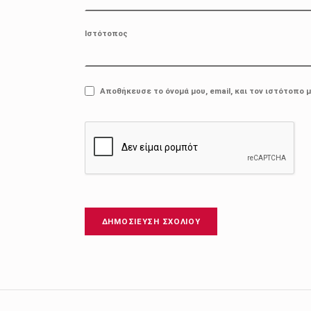
Ιστότοπος
Αποθήκευσε το όνομά μου, email, και τον ιστότοπο 
Πλοήγηση άρθρων