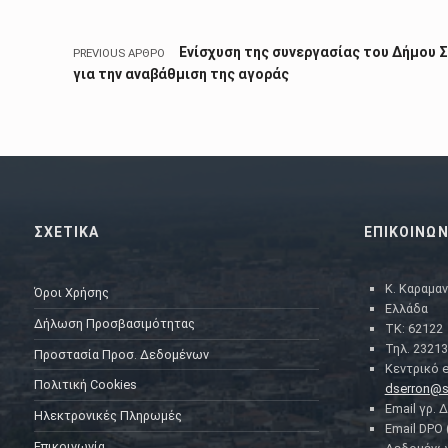
Ενίσχυση της συνεργασίας του Δήμου 
PREVIOUS ΆΡΘΡΟ
για την αναβάθμιση της αγοράς
ΣΧΕΤΙΚΑ
ΕΠΙΚΟΙΝΩΝ
Κ. Καραμαν
Όροι Χρήσης
Ελλάδα
Δήλωση Προσβασιμότητας
ΤΚ: 62122
Τηλ. 23213
Προστασία Προσ. Δεδομένων
Κεντρικό e
Πολιτική Cookies
dserron@s
Email γρ. 
Ηλεκτρονικές Πληρωμές
Email DPO
Επικοινωνία