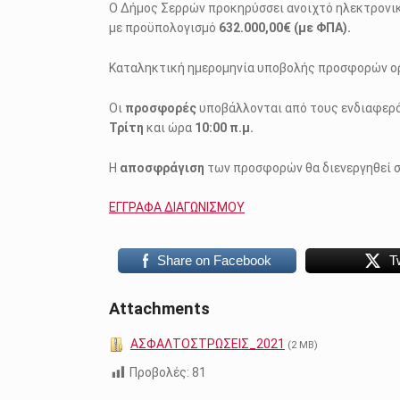
Ο Δήμος Σερρών προκηρύσσει ανοιχτό ηλεκτρονικό
με προϋπολογισμό
632.000,00€ (με ΦΠΑ).
Καταληκτική ημερομηνία υποβολής προσφορών ο
Οι
προσφορές
υποβάλλονται από τους ενδιαφερό
Τρίτη
και ώρα
10:00 π.μ.
Η
αποσφράγιση
των προσφορών θα διενεργηθεί 
ΕΓΓΡΑΦΑ ΔΙΑΓΩΝΙΣΜΟΥ
Share on Facebook
T
Attachments
ΑΣΦΑΛΤΟΣΤΡΩΣΕΙΣ_2021
(2 MB)
Προβολές:
81