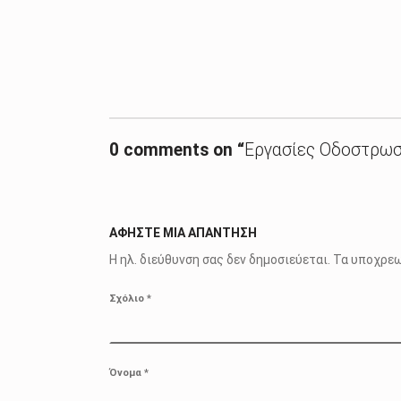
Skip back to main navigation
0 comments on “
Εργασίες Οδοστρωσ
ΑΦΉΣΤΕ ΜΙΑ ΑΠΆΝΤΗΣΗ
Η ηλ. διεύθυνση σας δεν δημοσιεύεται.
Τα υποχρεω
Σχόλιο
*
Όνομα
*