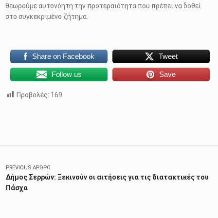
θεωρούμε αυτονόητη την προτεραιότητα που πρέπει να δοθεί
στο συγκεκριμένο ζήτημα.
Share on Facebook
Tweet
Follow us
Save
Προβολές:
169
Skip back to main navigation
Πλοήγηση άρθρων
PREVIOUS ΆΡΘΡΟ
Δήμος Σερρών: Ξεκινούν οι αιτήσεις για τις διατακτικές του
Πάσχα