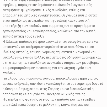
εφήβους, παρέχοντας δημόσιες και δωρεάν διαγνωστικές
εκτιμήσεις, ψυχοθεραπευτικές συνεδρίες, καθώς και
απαραίτητες ιατρικές γνωματεύσεις. Οι γνωματεύσεις αυτές
είναι απολύτως αναγκαίες για τη σχολική και κοινωνική
υποστήριξη των παιδιών που συμμετέχουν σε προγράμματα
εργοθεραπείας και λογοθεραπείας, καθώς και για την ομαλή
εκπαιδευτική τους ένταξη.
Η έλλειψη παιδοψυχιάτρου αναγκάζει τις οικογένειες είτε να
μετακινούνται σε όμορους νομούς είτε να απευθύνονται σε
ιδιώτες ιατρούς, επιβαρυνόμενες σημαντικά οικονομικά και
ψυχολογικά, ενώ σε πολλές περιπτώσεις οδηγούνται ακόμη και
στη στέρηση των απολύτως αναγκαίων υπηρεσιών, με σοβαρές
και μακροπρόθεσμες συνέπειες για την ψυχική υγεία των
παιδιών.
Για όλους τους παραπάνω λόγους, παρακαλούμε θερμά για τις
άμεσες ενέργειές σας, ώστε να καλυφθεί το συντομότερο δυνατό
η θέση παιδοψυχιάτρου στις Σέρρες και να διασφαλιστεί η
απρόσκοπτη λειτουργία του Κέντρου Ψυχικής Υγείας.
Η στήριξη της ψυχικής υγείας των παιδιών και των εφήβων
αποτελεί «επένδυση» στο μέλλον της κοινωνίας μας και