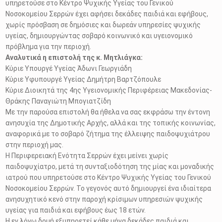
υπηρετούσε στο Κέντρο Ψυχικής Υγείας του Γενικού
Νοσοκομείου Σερρών έχει αφήσει δεκάδες παιδιά και εφήβους,
χωρίς πρόσβαση σε δημόσιες και δωρεάν υπηρεσίες ψυχικής
υγείας, δημιουργώντας σοβαρό κοινωνικό και υγειονομικό
πρόβλημα για την περιοχή.
Αναλυτικά η επιστολή της κ. Μητλιάγκα:
Κύριε Υπουργέ Υγείας Άδωνι Γεωργιάδη
Κύριε Υφυπουργέ Υγείας Δημήτρη Βαρτζόπουλε
Κύριε Διοικητά της 4ης Υγειονομικής Περιφέρειας Μακεδονίας-
Θράκης Παναγιώτη Μπογιατζίδη
Με την παρούσα επιστολή θα ήθελα να σας εκφράσω την έντονη
ανησυχία της Δημοτικής Αρχής, αλλά και της τοπικής κοινωνίας,
αναφορικά με το σοβαρό ζήτημα της έλλειψης παιδοψυχιάτρου
στην περιοχή μας.
Η Περιφερειακή Ενότητα Σερρών έχει μείνει χωρίς
παιδοψυχίατρο, μετά τη συνταξιοδότηση της μίας και μοναδικής
ιατρού που υπηρετούσε στο Κέντρο Ψυχικής Υγείας του Γενικού
Νοσοκομείου Σερρών. Το γεγονός αυτό δημιουργεί ένα ιδιαίτερα
ανησυχητικό κενό στην παροχή κρίσιμων υπηρεσιών ψυχικής
υγείας για παιδιά και εφήβους έως 18 ετών.
Η εν λόγω δομή εξυπηρετεί κάθε μήνα δεκάδες παιδιά και