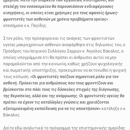
στελέχη του νοσοκομείου θα παρουσιάσουν ενδιαφέρουσες
εισηγήσεις, οι οποίες είναι χρήσιμες για τους αφανείς ήρωες-
φροντιστές των ασθενών με χρόνια προβλήματα υγείας»
επεσήμανε ο κ. Πεγίδης.
Στον ρόλο, την πρόσφορα και τις ανάγκες των φροντιστών
υγείας μακροχρόνιων ασθενών αναφέρθηκε στις δηλώσεις του, ο
Πρόεδρος του Ιατρικού Συλλόγου Σερρών κ. Άγγελος Βάκαλος, ο
οποίος υπογράμμισε ότι θα πρέπει οι άνθρωποι αυτοί να μην
παραμελούνται από την κοινωνία, καθώς χρήζουν ψυχολογικής
και σωματικής υποστήριξης, προκειμένου να εκτονωθεί η ψυχική
τους κόπωση.
«Οι φροντιστές παίζουν σημαντικό ρόλο για τον
ασθενή. Πρόκειται για ανθρώπους που τους φροντίζουν και
βρίσκονται στο πλάι τους τις δύσκολες στιγμές της διάγνωσης,
της θεραπείας, αλλά και της ανάρρωσης. Οι φροντιστές υγείας θα
πρέπει να έχουν τις κατάλληλες γνώσεις και χρειάζονται
εξατομικευμένη εκπαίδευση για να τις αποκτήσουν»
κατέληξε ο κ.
Βάκαλος.
Δείτε εδώ αναλυτικά το πρόγραμμα της επιστημονικής ημερίδας