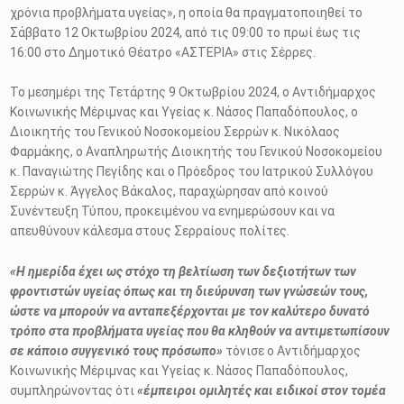
χρόνια προβλήματα υγείας», η οποία θα πραγματοποιηθεί το
Σάββατο 12 Οκτωβρίου 2024, από τις 09:00 το πρωί έως τις
16:00 στο Δημοτικό Θέατρο «ΑΣΤΕΡΙΑ» στις Σέρρες.
Το μεσημέρι της Τετάρτης 9 Οκτωβρίου 2024, ο Αντιδήμαρχος
Κοινωνικής Μέριμνας και Υγείας κ. Νάσος Παπαδόπουλος, ο
Διοικητής του Γενικού Νοσοκομείου Σερρών κ. Νικόλαος
Φαρμάκης, ο Αναπληρωτής Διοικητής του Γενικού Νοσοκομείου
κ. Παναγιώτης Πεγίδης και ο Πρόεδρος του Ιατρικού Συλλόγου
Σερρών κ. Άγγελος Βάκαλος, παραχώρησαν από κοινού
Συνέντευξη Τύπου, προκειμένου να ενημερώσουν και να
απευθύνουν κάλεσμα στους Σερραίους πολίτες.
«Η ημερίδα έχει ως στόχο τη βελτίωση των δεξιοτήτων των
φροντιστών υγείας όπως και τη διεύρυνση των γνώσεών τους,
ώστε να μπορούν να ανταπεξέρχονται με τον καλύτερο δυνατό
τρόπο στα προβλήματα υγείας που θα κληθούν να αντιμετωπίσουν
σε κάποιο συγγενικό τους πρόσωπο»
τόνισε ο Αντιδήμαρχος
Κοινωνικής Μέριμνας και Υγείας κ. Νάσος Παπαδόπουλος,
συμπληρώνοντας ότι
«έμπειροι ομιλητές και ειδικοί στον τομέα