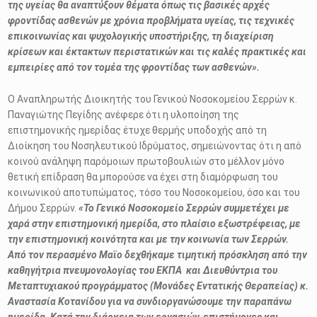
της υγείας θα αναπτύξουν θέματα όπως τις βασικές αρχές
φροντίδας ασθενών με χρόνια προβλήματα υγείας, τις τεχνικές
επικοινωνίας και ψυχολογικής υποστήριξης, τη διαχείριση
κρίσεων και έκτακτων περιστατικών και τις καλές πρακτικές και
εμπειρίες από τον τομέα της φροντίδας των ασθενών».
Ο Αναπληρωτής Διοικητής του Γενικού Νοσοκομείου Σερρών κ.
Παναγιώτης Πεγίδης ανέφερε ότι η υλοποίηση της
επιστημονικής ημερίδας έτυχε θερμής υποδοχής από τη
Διοίκηση του Νοσηλευτικού Ιδρύματος, σημειώνοντας ότι η από
κοινού ανάληψη παρόμοιων πρωτοβουλιών στο μέλλον μόνο
θετική επίδραση θα μπορούσε να έχει στη διαμόρφωση του
κοινωνικού αποτυπώματος, τόσο του Νοσοκομείου, όσο και του
Δήμου Σερρών.
«Το Γενικό Νοσοκομείο Σερρών συμμετέχει με
χαρά στην επιστημονική ημερίδα, στο πλαίσιο
εξωστρέφειας, με
την επιστημονική κοινότητα και με την κοινωνία των Σερρών.
Από τον περασμένο Μαϊο δεχθήκαμε τιμητική πρόσκληση από την
καθηγήτρια πνευμονολογίας του ΕΚΠΑ και Διευθύντρια του
Μεταπτυχιακού προγράμματος (Μονάδες Εντατικής Θεραπείας) κ.
Αναστασία Κοτανίδου για να συνδιοργανώσουμε την παραπάνω
ημερίδα. Κατά την διάρκεια των εργασιών, επιστήμονες και