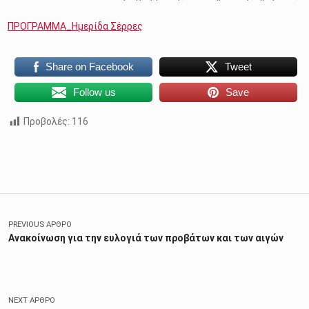
ΠΡΟΓΡΑΜΜΑ_Ημερίδα Σέρρες
Share on Facebook
Tweet
Follow us
Save
Προβολές:
116
Skip back to main navigation
Πλοήγηση άρθρων
PREVIOUS ΆΡΘΡΟ
Ανακοίνωση για την ευλογιά των προβάτων και των αιγών
NEXT ΆΡΘΡΟ