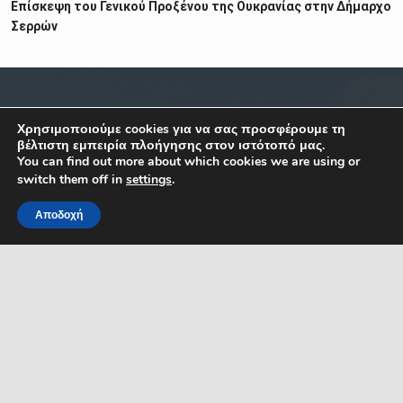
Επίσκεψη του Γενικού Προξένου της Ουκρανίας στην Δήμαρχο
Σερρών
ΣΧΕΤΙΚΑ
ΕΠΙΚΟΙΝΩΝΙΑ
Χρησιμοποιούμε cookies για να σας προσφέρουμε τη
βέλτιστη εμπειρία πλοήγησης στον ιστότοπό μας.
You can find out more about which cookies we are using or
Κ. Καραμανλή 1, Σέρρες,
Όροι Χρήσης
switch them off in
settings
.
Μακεδονία
Δήλωση Προσβασιμότητας
Ελλάδα
Αποδοχή
ΤΚ: 62122
Προστασία Προσ. Δεδομένων
MENU
Τηλ. 23213 50100
Πολιτική Cookies
Κεντρικό email
επικοινωνίας:
Ηλεκτρονικές Πληρωμές
dserron@serres.gr
Επικοινωνία
Email γρ. Δημάρχου:
mayor@serres.gr
Email DPO (Υπευθύνου
Προστασίας Δεδομένων):
dpo@serres.gr
Τηλέφωνο DPO: 2109761865