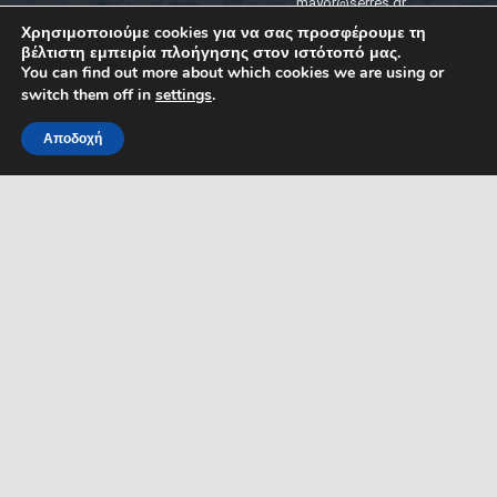
mayor@serres.gr
Email DPO (Υπευθύνου
Χρησιμοποιούμε cookies για να σας προσφέρουμε τη
Προστασίας Δεδομένων):
βέλτιστη εμπειρία πλοήγησης στον ιστότοπό μας.
dpo@serres.gr
You can find out more about which cookies we are using or
Τηλέφωνο DPO: 2109761865
switch them off in
settings
.
Αποδοχή
MENU
ΡΟΗ ΕΙΔΗΣΕΩΝ
ΣΥΜΠΑΡΑΣΤΑΤΗΣ ΤΟΥ
ΔΗΜΟΤΗ ΚΑΙ ΤΗΣ
ΕΠΙΧΕΙΡΗΣΗΣ
Δελτία Τύπου
Προκηρύξεις θέσεων
Διεύθυνση: Κ. Καραμανλή 1,
Σέρρες, Μακεδονία, Ελλάδα
Ανακοινώσεις
Email:
Ανακοινώσεις Αντιδημάρχων
symparastatis@serres.gr
Ώρες λειτουργίας: 9.00-
13.00