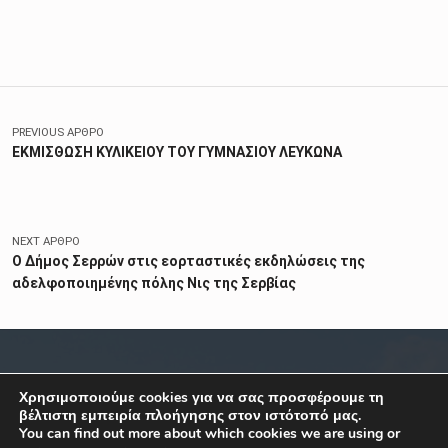
Skip back to main navigation
Πλοήγηση άρθρων
PREVIOUS ΆΡΘΡΟ
ΕΚΜΙΣΘΩΣΗ ΚΥΛΙΚΕΙΟΥ ΤΟΥ ΓΥΜΝΑΣΙΟΥ ΛΕΥΚΩΝΑ
NEXT ΆΡΘΡΟ
Ο Δήμος Σερρών στις εορταστικές εκδηλώσεις της
αδελφοποιημένης πόλης Νις της Σερβίας
ΣΧΕΤΙΚΑ
ΕΠΙΚΟΙΝΩΝΙΑ
Χρησιμοποιούμε cookies για να σας προσφέρουμε τη
βέλτιστη εμπειρία πλοήγησης στον ιστότοπό μας.
You can find out more about which cookies we are using or
Κ. Καραμανλή 1, Σέρρες,
Όροι Χρήσης