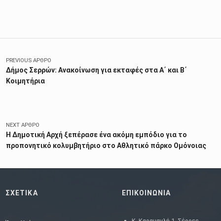
Skip back to main navigation
Πλοήγηση άρθρων
PREVIOUS ΆΡΘΡΟ
Δήμος Σερρών: Ανακοίνωση για εκταφές στα Α΄ και Β΄
Κοιμητήρια
NEXT ΆΡΘΡΟ
Η Δημοτική Αρχή ξεπέρασε ένα ακόμη εμπόδιο για το
προπονητικό κολυμβητήριο στο Αθλητικό πάρκο Ομόνοιας
ΣΧΕΤΙΚΑ
ΕΠΙΚΟΙΝΩΝΙΑ
Κ. Καραμανλή 1, Σέρρες,