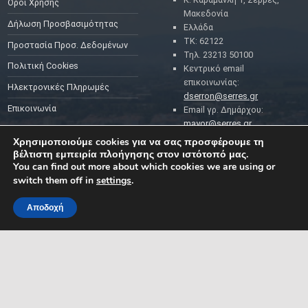
Όροι Χρήσης
Μακεδονία
Δήλωση Προσβασιμότητας
Ελλάδα
ΤΚ: 62122
Προστασία Προσ. Δεδομένων
Τηλ. 23213 50100
Πολιτική Cookies
Κεντρικό email
επικοινωνίας:
Ηλεκτρονικές Πληρωμές
dserron@serres.gr
Επικοινωνία
Email γρ. Δημάρχου:
mayor@serres.gr
Email DPO (Υπευθύνου
Χρησιμοποιούμε cookies για να σας προσφέρουμε τη
Προστασίας Δεδομένων):
βέλτιστη εμπειρία πλοήγησης στον ιστότοπό μας.
dpo@serres.gr
You can find out more about which cookies we are using or
Τηλέφωνο DPO: 2109761865
switch them off in
settings
.
Αποδοχή
MENU
ΡΟΗ ΕΙΔΗΣΕΩΝ
ΣΥΜΠΑΡΑΣΤΑΤΗΣ ΤΟΥ
ΔΗΜΟΤΗ ΚΑΙ ΤΗΣ
ΕΠΙΧΕΙΡΗΣΗΣ
Δελτία Τύπου
Προκηρύξεις θέσεων
Διεύθυνση: Κ. Καραμανλή 1,
Σέρρες, Μακεδονία, Ελλάδα
Ανακοινώσεις