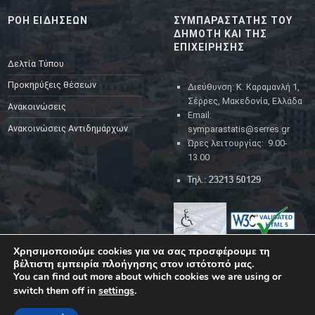
ΡΟΗ ΕΙΔΗΣΕΩΝ
ΣΥΜΠΑΡΑΣΤΑΤΗΣ ΤΟΥ
ΔΗΜΟΤΗ ΚΑΙ ΤΗΣ
ΕΠΙΧΕΙΡΗΣΗΣ
Δελτία Τύπου
Προκηρύξεις θέσεων
Διεύθυνση: Κ. Καραμανλή 1,
Σέρρες, Μακεδονία, Ελλάδα
Ανακοινώσεις
Email:
Ανακοινώσεις Αντιδημάρχων
symparastatis@serres.gr
Ώρες λειτουργίας: 9.00-
13.00
Χρησιμοποιούμε cookies για να σας προσφέρουμε τη
βέλτιστη εμπειρία πλοήγησης στον ιστότοπό μας.
You can find out more about which cookies we are using or
switch them off in
settings
.
YouTube
Facebook
Back to top ↑
© 2023
Δήμος Σερρών
|
Back to top ↑