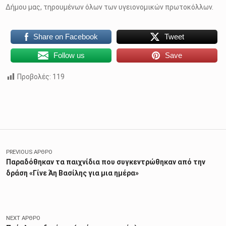
Δήμου μας, τηρουμένων όλων των υγειονομικών πρωτοκόλλων.
Share on Facebook
Tweet
Follow us
Save
Προβολές:
119
Skip back to main navigation
Πλοήγηση άρθρων
PREVIOUS ΆΡΘΡΟ
Παραδόθηκαν τα παιχνίδια που συγκεντρώθηκαν από την
δράση «Γίνε Άη Βασίλης για μια ημέρα»
NEXT ΆΡΘΡΟ