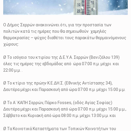
Ο Δήμος Σερρών ανακοινώνει ότι, για την προστασία των
πολιτών κατά τις ημέρες που θα σημειωθούν χαμηλές
θερμοκρασίες – ψύχος διαθέτει τους παρακάτω θερμαινόμενους
χώρους:
Ø Το ισόγειο του κτιρίου της Δ.Ε.Υ.Α. Σερρών (Βενιζέλου 139)
όλες τις ημέρες της εβδομάδας από ώρα 07:00 π.μ. μέχρι και
22:00 μ.μ. .
Ø Το κτίριο της πρώην Κ.Ε.ΔΗ.Σ. (Εθνικής Αντίστασης 34),
Δευτέρα μέχρι και Παρασκευή από ώρα 07:00 π.μ. μέχρι 15:00 μ.μ.
Ø Το Α΄ ΚΑΠΗ Σερρών, Πάρκο Fosses, (οδός Αγίας Σοφίας)
Δευτέρα μέχρι και Παρασκευή από ώρα 07:00 π.μ. μέχρι 15:00 μ.μ.,
Σάββατο και Κυριακή από ώρα 08:00 π.μ. μέχρι 13:00 μ.μ. και
Ø Τα Κοινοτικά Καταστήματα των Τοπικών Κοινοτήτων του