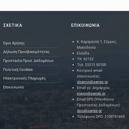
ΣΧΕΤΙΚΑ
ΕΠΙΚΟΙΝΩΝΙΑ
Κ. Καραμανλή 1, Σέρρες,
Όροι Χρήσης
Μακεδονία
Δήλωση Προσβασιμότητας
Ελλάδα
ΤΚ: 62122
Προστασία Προσ. Δεδομένων
Τηλ. 23213 50100
Πολιτική Cookies
Κεντρικό email
επικοινωνίας:
Ηλεκτρονικές Πληρωμές
dserron@serres.gr
Επικοινωνία
Email γρ. Δημάρχου:
mayor@serres.gr
Email DPO (Υπευθύνου
Προστασίας Δεδομένων):
dpo@serres.gr
Τηλέφωνο DPO: 2109761865