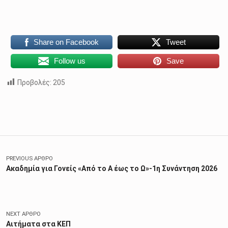
Share on Facebook
Tweet
Follow us
Save
Προβολές:
205
Skip back to main navigation
Πλοήγηση άρθρων
PREVIOUS ΆΡΘΡΟ
Ακαδημία για Γονείς «Από το Α έως το Ω»-1η Συνάντηση 2026
NEXT ΆΡΘΡΟ
Αιτήματα στα ΚΕΠ