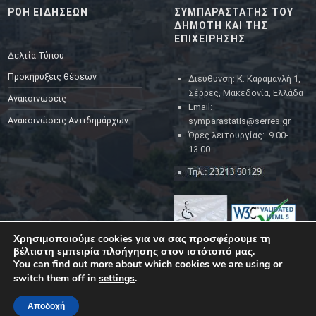
ΡΟΗ ΕΙΔΗΣΕΩΝ
ΣΥΜΠΑΡΑΣΤΑΤΗΣ ΤΟΥ
ΔΗΜΟΤΗ ΚΑΙ ΤΗΣ
ΕΠΙΧΕΙΡΗΣΗΣ
Δελτία Τύπου
Προκηρύξεις θέσεων
Διεύθυνση: Κ. Καραμανλή 1,
Σέρρες, Μακεδονία, Ελλάδα
Ανακοινώσεις
Email:
Ανακοινώσεις Αντιδημάρχων
symparastatis@serres.gr
Ώρες λειτουργίας: 9.00-
13.00
Χρησιμοποιούμε cookies για να σας προσφέρουμε τη
βέλτιστη εμπειρία πλοήγησης στον ιστότοπό μας.
You can find out more about which cookies we are using or
switch them off in
settings
.
YouTube
Facebook
Back to top ↑
© 2023
Δήμος Σερρών
|
Back to top ↑
Αποδοχή
MENU