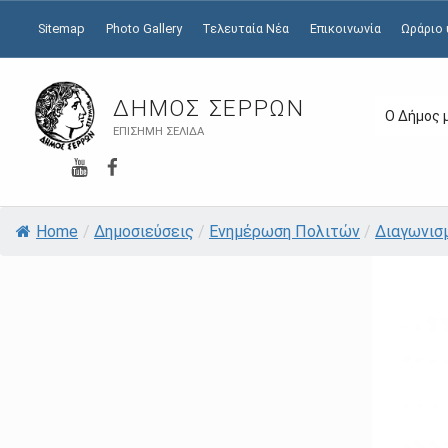
Sitemap
Photo Gallery
Τελευταία Νέα
Επικοινωνία
Ωράριο
ΔΉΜΟΣ ΣΕΡΡΏΝ
Ο Δήμος 
ΕΠΊΣΗΜΗ ΣΕΛΊΔΑ
YouTube
Facebook
Home
/
Δημοσιεύσεις
/
Ενημέρωση Πολιτών
/
Διαγωνισ