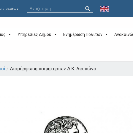
Αναζήτηση για:
 υπηρεσιών
μας
Υπηρεσίες Δήμου
Ενημέρωση Πολιτών
Ανακοινώ
μοί
/
Διαμόρφωση κοιμητηρίων Δ.Κ. Λευκώνα