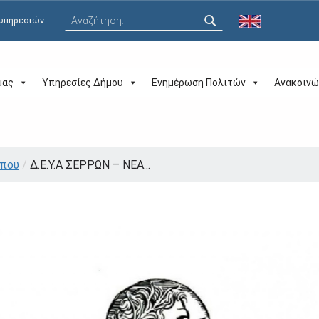
Αναζήτηση για:
 υπηρεσιών
μας
Υπηρεσίες Δήμου
Ενημέρωση Πολιτών
Ανακοινώ
ύπου
/
Δ.Ε.Υ.Α ΣΕΡΡΩΝ – ΝΕΑ...