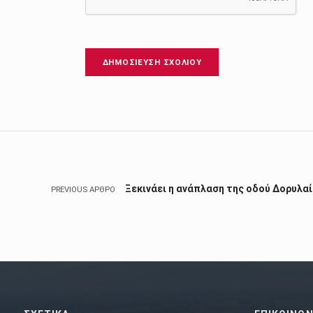
Πλοήγηση άρθρων
Ξεκινάει η ανάπλαση της οδού Δορυλα
PREVIOUS ΆΡΘΡΟ