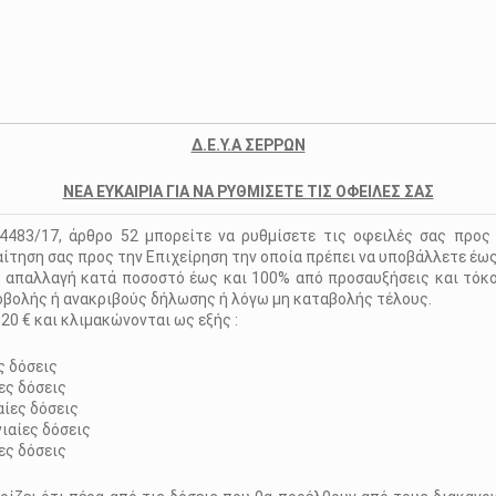
Δ.Ε.Υ.Α ΣΕΡΡΩΝ
ΝΕΑ ΕΥΚΑΙΡΙΑ ΓΙΑ ΝΑ ΡΥΘΜΙΣΕΤΕ ΤΙΣ ΟΦΕΙΛΕΣ ΣΑΣ
.4483/17, άρθρο 52 μπορείτε να ρυθμίσετε τις οφειλές σας προς 
αίτηση σας προς την Επιχείρηση την οποία πρέπει να υποβάλλετε έω
ε απαλλαγή κατά ποσοστό έως και 100% από προσαυξήσεις και τόκ
βολής ή ανακριβούς δήλωσης ή λόγω μη καταβολής τέλους.
20 € και κλιμακώνονται ως εξής :
ς δόσεις
ες δόσεις
αίες δόσεις
νιαίες δόσεις
ες δόσεις