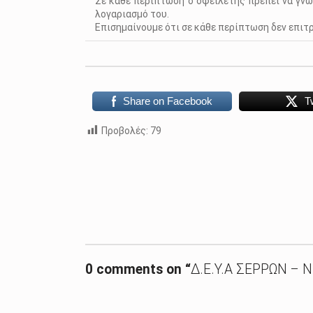
Σε κάθε περίπτωση ο οφειλέτης πρέπει να γνω
λογαριασμό του.
Επισημαίνουμε ότι σε κάθε περίπτωση δεν επιτ
Share on Facebook
T
Προβολές:
79
Skip back to main navigation
0 comments on “
Δ.Ε.Υ.Α ΣΕΡΡΩΝ – 