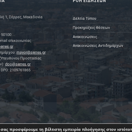
ΙΑ
ΡΟΗ ΕΙΔΗΣΕΩΝ
λή 1, Σέρρες, Μακεδονία
Δελτία Τύπου
Προκηρύξεις θέσεων
 50100
Ανακοινώσεις
mail επικοινωνίας:
Ανακοινώσεις Αντιδημάρχων
erres.gr
Δημάρχου:
mayor@serres.gr
 (Υπευθύνου Προστασίας
ν):
dpo@serres.gr
DPO: 2109761865
 σας προσφέρουμε τη βέλτιστη εμπειρία πλοήγησης στον ιστότο