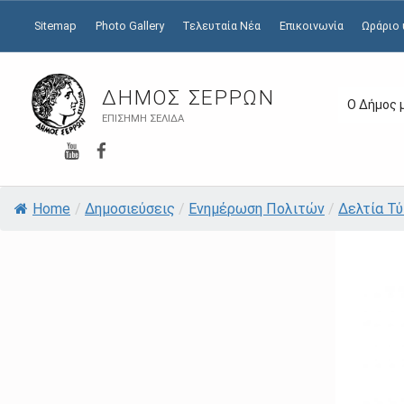
Sitemap
Photo Gallery
Τελευταία Νέα
Επικοινωνία
Ωράριο
ΔΉΜΟΣ ΣΕΡΡΏΝ
Ο Δήμος 
ΕΠΊΣΗΜΗ ΣΕΛΊΔΑ
YouTube
Facebook
Home
/
Δημοσιεύσεις
/
Ενημέρωση Πολιτών
/
Δελτία Τ