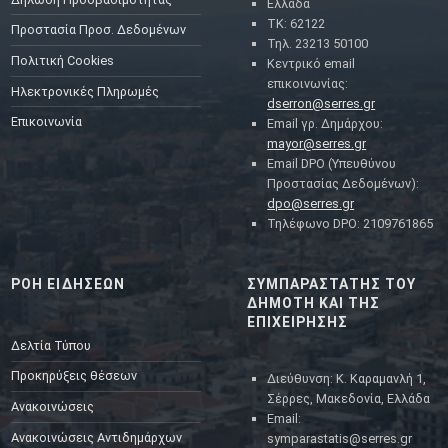
Ελλάδα
ΤΚ: 62122
Προστασία Προσ. Δεδομένων
Τηλ. 23213 50100
Πολιτική Cookies
Κεντρικό email
επικοινωνίας:
Ηλεκτρονικές Πληρωμές
dserron@serres.gr
Επικοινωνία
Email γρ. Δημάρχου:
mayor@serres.gr
Email DPO (Υπευθύνου
Προστασίας Δεδομένων):
dpo@serres.gr
Τηλέφωνο DPO: 2109761865
ΡΟΗ ΕΙΔΗΣΕΩΝ
ΣΥΜΠΑΡΑΣΤΑΤΗΣ ΤΟΥ
ΔΗΜΟΤΗ ΚΑΙ ΤΗΣ
ΕΠΙΧΕΙΡΗΣΗΣ
Δελτία Τύπου
Προκηρύξεις θέσεων
Διεύθυνση: Κ. Καραμανλή 1,
Σέρρες, Μακεδονία, Ελλάδα
Ανακοινώσεις
Email:
Ανακοινώσεις Αντιδημάρχων
symparastatis@serres.gr