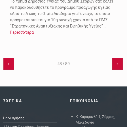
Το τμήμα Δημόσιας Υγείας του Δήμου Σερρών σας καλεί
να παρακολουθήσετε το πρόγραμμα προαγωγής υγείας
«Από το Α έως το Ω: μία Ακαδημία για Γονείς», το οποίο
πραγματοποιείται για 10η συνεχή χρονιά από το ΠΜΣ
“Στρατηγικές Αναπτυξιακής και Εφηβικής Υγείας” …
Περισσότερα
«
»
ΣΧΕΤΙΚΑ
ΕΠΙΚΟΙΝΩΝΙΑ
Κ. Καραμανλή 1, Σέρρες,
Όροι Χρήσης
Μακεδονία
Δήλωση Προσβασιμότητας