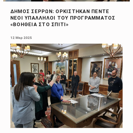
ΔΉΜΟΣ ΣΕΡΡΏΝ: ΟΡΚΊΣΤΗΚΑΝ ΠΈΝΤΕ
ΝΈΟΙ ΥΠΆΛΛΗΛΟΙ ΤΟΥ ΠΡΟΓΡΆΜΜΑΤΟΣ
«ΒΟΉΘΕΙΑ ΣΤΟ ΣΠΊΤΙ»
POSTED ON:
12 Μαρ 2025