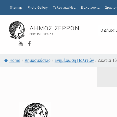
Sitemap
Photo Gallery
Τελευταία Νέα
Επικοινωνία
Ωράριο
ΔΉΜΟΣ ΣΕΡΡΏΝ
Ο Δήμος 
ΕΠΊΣΗΜΗ ΣΕΛΊΔΑ
YouTube
Facebook
Home
/
Δημοσιεύσεις
/
Ενημέρωση Πολιτών
/
Δελτία Τ