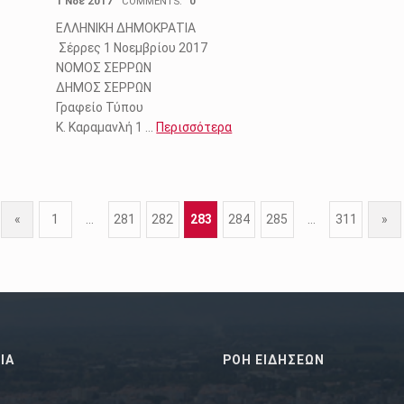
1 Νοέ 2017
COMMENTS:
0
ΕΛΛΗΝΙΚΗ ΔΗΜΟΚΡΑΤΙΑ
Σέρρες 1 Νοεμβρίου 2017
ΝΟΜΟΣ ΣΕΡΡΩΝ
ΔΗΜΟΣ ΣΕΡΡΩΝ
Γραφείο Τύπου
Κ. Καραμανλή 1 …
Περισσότερα
«
1
…
281
282
283
284
285
…
311
»
Previous page
Next p
ΙΑ
ΡΟΗ ΕΙΔΗΣΕΩΝ