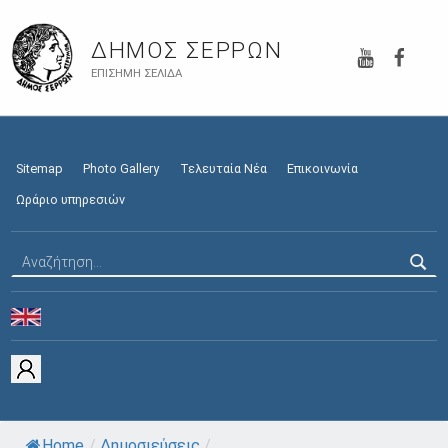
YouTube
Faceb
ΔΉΜΟΣ ΣΕΡΡΏΝ
ΕΠΊΣΗΜΗ ΣΕΛΊΔΑ
Sitemap
Photo Gallery
Τελευταία Νέα
Επικοινωνία
Ωράριο υπηρεσιών
Αναζήτηση για:
Home
/
Δημοσιεύσεις
/