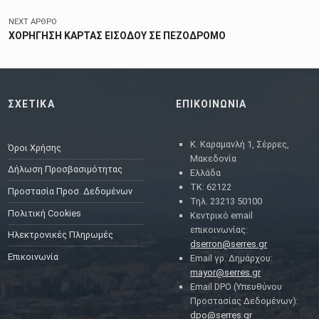
NEXT ΆΡΘΡΟ
ΧΟΡΗΓΗΣΗ ΚΑΡΤΑΣ ΕΙΣΟΔΟΥ ΣΕ ΠΕΖΟΔΡΟΜΟ
ΣΧΕΤΙΚΑ
ΕΠΙΚΟΙΝΩΝΙΑ
Κ. Καραμανλή 1, Σέρρες,
Όροι Χρήσης
Μακεδονία
Δήλωση Προσβασιμότητας
Ελλάδα
ΤΚ: 62122
Προστασία Προσ. Δεδομένων
Τηλ. 23213 50100
Πολιτική Cookies
Κεντρικό email
επικοινωνίας:
Ηλεκτρονικές Πληρωμές
dserron@serres.gr
Επικοινωνία
Email γρ. Δημάρχου:
mayor@serres.gr
Email DPO (Υπευθύνου
Προστασίας Δεδομένων):
dpo@serres.gr