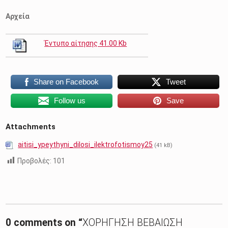
Αρχεία
Έντυπο αίτησης 41.00 Kb
Share on Facebook
Tweet
Follow us
Save
Attachments
aitisi_ypeythyni_dilosi_ilektrofotismoy25
(41 kB)
Προβολές:
101
Skip back to main navigation
0 comments on “
ΧΟΡΗΓΗΣΗ ΒΕΒΑΙΩΣΗ