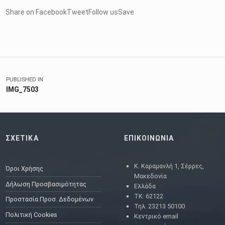
Share on FacebookTweetFollow usSave
Skip back to main navigation
Πλοήγηση άρθρων
PUBLISHED IN
IMG_7503
ΣΧΕΤΙΚΑ
ΕΠΙΚΟΙΝΩΝΙΑ
Κ. Καραμανλή 1, Σέρρες,
Όροι Χρήσης
Μακεδονία
Δήλωση Προσβασιμότητας
Ελλάδα
ΤΚ: 62122
Προστασία Προσ. Δεδομένων
Τηλ. 23213 50100
Πολιτική Cookies
Κεντρικό email