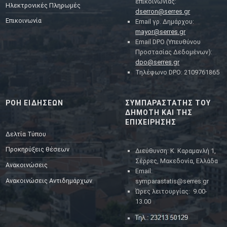
επικοινωνίας:
Ηλεκτρονικές Πληρωμές
dserron@serres.gr
Επικοινωνία
Email γρ. Δημάρχου:
mayor@serres.gr
Email DPO (Υπευθύνου
Προστασίας Δεδομένων):
dpo@serres.gr
Τηλέφωνο DPO: 2109761865
ΡΟΗ ΕΙΔΗΣΕΩΝ
ΣΥΜΠΑΡΑΣΤΑΤΗΣ ΤΟΥ
ΔΗΜΟΤΗ ΚΑΙ ΤΗΣ
ΕΠΙΧΕΙΡΗΣΗΣ
Δελτία Τύπου
Προκηρύξεις θέσεων
Διεύθυνση: Κ. Καραμανλή 1,
Σέρρες, Μακεδονία, Ελλάδα
Ανακοινώσεις
Email:
Ανακοινώσεις Αντιδημάρχων
symparastatis@serres.gr
Ώρες λειτουργίας: 9.00-
13.00