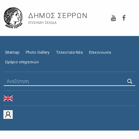
YouTube
Faceb
ΔΉΜΟΣ ΣΕΡΡΏΝ
ΕΠΊΣΗΜΗ ΣΕΛΊΔΑ
Sitemap
Photo Gallery
Τελευταία Νέα
Επικοινωνία
Ωράριο υπηρεσιών
Αναζήτηση για: