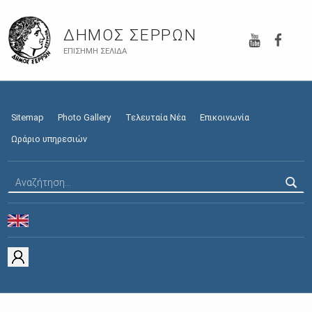
YouTube
Faceb
ΔΉΜΟΣ ΣΕΡΡΏΝ
ΕΠΊΣΗΜΗ ΣΕΛΊΔΑ
Sitemap
Photo Gallery
Τελευταία Νέα
Επικοινωνία
Ωράριο υπηρεσιών
Αναζήτηση για: