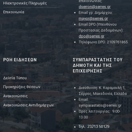
επικοινωνίας:
Ηλεκτρονικές Πληρωμές
dserron@serres.gr
Επικοινωνία
Email γρ. Δημάρχου:
mayor@serres.gr
Email DPO (Υπευθύνου
Προστασίας Δεδομένων):
dpo@serres.gr
Τηλέφωνο DPO: 2109761865
ΡΟΗ ΕΙΔΗΣΕΩΝ
ΣΥΜΠΑΡΑΣΤΑΤΗΣ ΤΟΥ
ΔΗΜΟΤΗ ΚΑΙ ΤΗΣ
ΕΠΙΧΕΙΡΗΣΗΣ
Δελτία Τύπου
Προκηρύξεις θέσεων
Διεύθυνση: Κ. Καραμανλή 1,
Σέρρες, Μακεδονία, Ελλάδα
Ανακοινώσεις
Email:
Ανακοινώσεις Αντιδημάρχων
symparastatis@serres.gr
Ώρες λειτουργίας: 9.00-
13.00