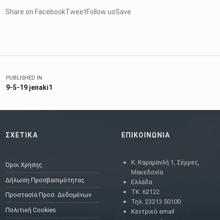
Share on FacebookTweetFollow usSave
Skip back to main navigation
Πλοήγηση άρθρων
PUBLISHED IN
9-5-19 jenaki1
ΣΧΕΤΙΚΑ
ΕΠΙΚΟΙΝΩΝΙΑ
Κ. Καραμανλή 1, Σέρρες,
Όροι Χρήσης
Μακεδονία
Δήλωση Προσβασιμότητας
Ελλάδα
ΤΚ: 62122
Προστασία Προσ. Δεδομένων
Τηλ. 23213 50100
Πολιτική Cookies
Κεντρικό email