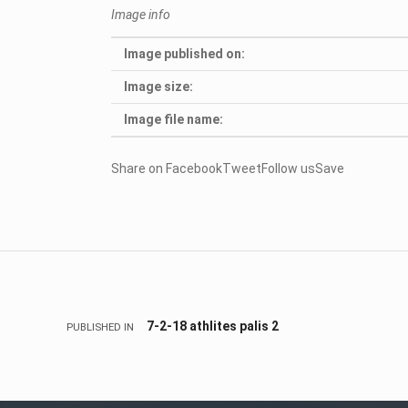
Image info
Image published on:
Image size:
Image file name:
Share on FacebookTweetFollow usSave
Skip back to main navigation
Πλοήγηση άρθρων
7-2-18 athlites palis 2
PUBLISHED IN