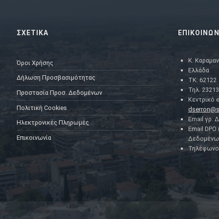
ΣΧΕΤΙΚΑ
ΕΠΙΚΟΙΝΩΝ
Κ. Καραμαν
Όροι Χρήσης
Ελλάδα
Δήλωση Προσβασιμότητας
ΤΚ: 62122
Τηλ. 23213
Προστασία Προσ. Δεδομένων
Κεντρικό e
Πολιτική Cookies
dserron@s
Email γρ. 
Ηλεκτρονικές Πληρωμές
Email DPO
Επικοινωνία
Δεδομένω
Τηλέφωνο 