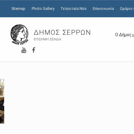
Sitemap
Photo Gallery
Τελευταία Νέα
Επικοινωνία
Ωράριο
ΔΉΜΟΣ ΣΕΡΡΏΝ
Ο Δήμος 
ΕΠΊΣΗΜΗ ΣΕΛΊΔΑ
YouTube
Facebook