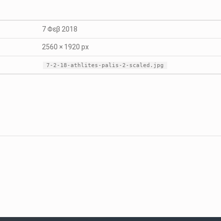
7 Φεβ 2018
2560 × 1920 px
7-2-18-athlites-palis-2-scaled.jpg