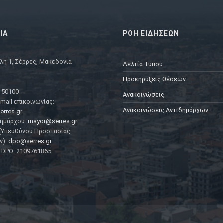
ΙΑ
ΡΟΗ ΕΙΔΗΣΕΩΝ
λή 1, Σέρρες, Μακεδονία
Δελτία Τύπου
Προκηρύξεις θέσεων
 50100
Ανακοινώσεις
mail επικοινωνίας:
Ανακοινώσεις Αντιδημάρχων
erres.gr
Δημάρχου:
mayor@serres.gr
 (Υπευθύνου Προστασίας
ν):
dpo@serres.gr
DPO: 2109761865