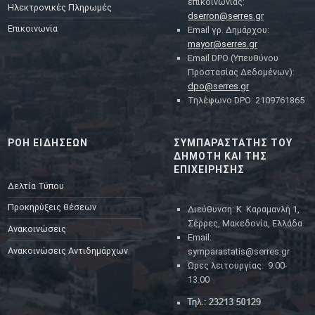
επικοινωνίας:
Ηλεκτρονικές Πληρωμές
dserron@serres.gr
Επικοινωνία
Email γρ. Δημάρχου:
mayor@serres.gr
Email DPO (Υπευθύνου
Προστασίας Δεδομένων):
dpo@serres.gr
Τηλέφωνο DPO: 2109761865
ΡΟΗ ΕΙΔΗΣΕΩΝ
ΣΥΜΠΑΡΑΣΤΑΤΗΣ ΤΟΥ
ΔΗΜΟΤΗ ΚΑΙ ΤΗΣ
ΕΠΙΧΕΙΡΗΣΗΣ
Δελτία Τύπου
Προκηρύξεις θέσεων
Διεύθυνση: Κ. Καραμανλή 1,
Σέρρες, Μακεδονία, Ελλάδα
Ανακοινώσεις
Email:
Ανακοινώσεις Αντιδημάρχων
symparastatis@serres.gr
Ώρες λειτουργίας: 9.00-
13.00