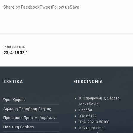
Share on FacebookTweetFollow usSave
Skip back to main navigation
Πλοήγηση άρθρων
PUBLISHED IN
23-4-18 33 1
ΣΧΕΤΙΚΑ
ΕΠΙΚΟΙΝΩΝΙΑ
Κ. Καραμανλή 1, Σέρρες,
Όροι Χρήσης
Μακεδονία
Δήλωση Προσβασιμότητας
Ελλάδα
ΤΚ: 62122
Προστασία Προσ. Δεδομένων
Τηλ. 23213 50100
Πολιτική Cookies
Κεντρικό email