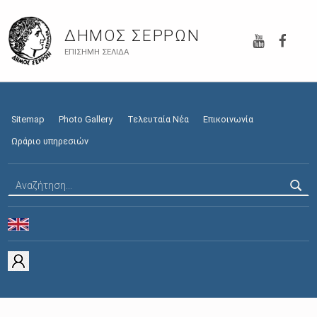
YouTube
Faceb
ΔΉΜΟΣ ΣΕΡΡΏΝ
ΕΠΊΣΗΜΗ ΣΕΛΊΔΑ
Sitemap
Photo Gallery
Τελευταία Νέα
Επικοινωνία
Ωράριο υπηρεσιών
Αναζήτηση για: