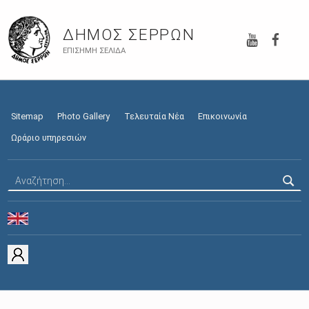
YouTube
Faceb
ΔΉΜΟΣ ΣΕΡΡΏΝ
ΕΠΊΣΗΜΗ ΣΕΛΊΔΑ
Sitemap
Photo Gallery
Τελευταία Νέα
Επικοινωνία
Ωράριο υπηρεσιών
Αναζήτηση για: