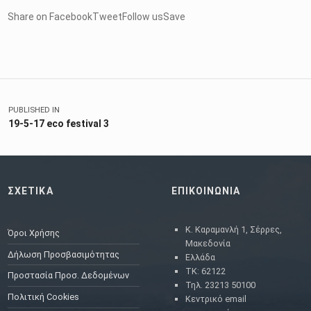
Share on FacebookTweetFollow usSave
Skip back to main navigation
Πλοήγηση άρθρων
PUBLISHED IN
19-5-17 eco festival 3
ΣΧΕΤΙΚΑ
ΕΠΙΚΟΙΝΩΝΙΑ
Κ. Καραμανλή 1, Σέρρες,
Όροι Χρήσης
Μακεδονία
Δήλωση Προσβασιμότητας
Ελλάδα
ΤΚ: 62122
Προστασία Προσ. Δεδομένων
Τηλ. 23213 50100
Πολιτική Cookies
Κεντρικό email