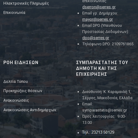
επικοινωνίας:
Ηλεκτρονικές Πληρωμές
dserron@serres.gr
Επικοινωνία
Email γρ. Δημάρχου:
mayor@serres.gr
Email DPO (Υπευθύνου
Προστασίας Δεδομένων):
dpo@serres.gr
Τηλέφωνο DPO: 2109761865
ΡΟΗ ΕΙΔΗΣΕΩΝ
ΣΥΜΠΑΡΑΣΤΑΤΗΣ ΤΟΥ
ΔΗΜΟΤΗ ΚΑΙ ΤΗΣ
ΕΠΙΧΕΙΡΗΣΗΣ
Δελτία Τύπου
Προκηρύξεις θέσεων
Διεύθυνση: Κ. Καραμανλή 1,
Σέρρες, Μακεδονία, Ελλάδα
Ανακοινώσεις
Email:
Ανακοινώσεις Αντιδημάρχων
symparastatis@serres.gr
Ώρες λειτουργίας: 9.00-
13.00