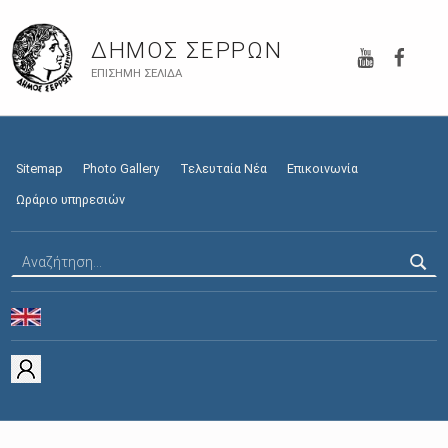
YouTube
Faceb
ΔΉΜΟΣ ΣΕΡΡΏΝ
ΕΠΊΣΗΜΗ ΣΕΛΊΔΑ
Sitemap
Photo Gallery
Τελευταία Νέα
Επικοινωνία
Ωράριο υπηρεσιών
Αναζήτηση για: