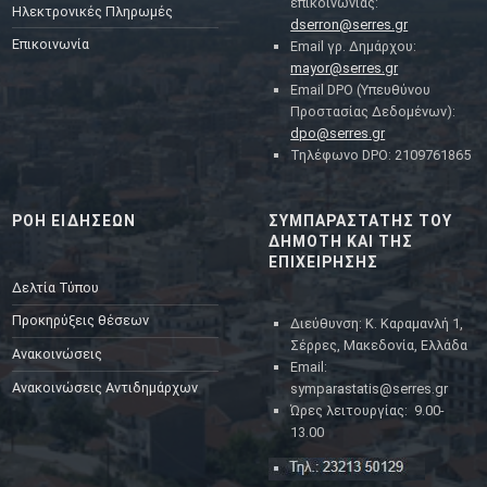
επικοινωνίας:
Ηλεκτρονικές Πληρωμές
dserron@serres.gr
Επικοινωνία
Email γρ. Δημάρχου:
mayor@serres.gr
Email DPO (Υπευθύνου
Προστασίας Δεδομένων):
dpo@serres.gr
Τηλέφωνο DPO: 2109761865
ΡΟΗ ΕΙΔΗΣΕΩΝ
ΣΥΜΠΑΡΑΣΤΑΤΗΣ ΤΟΥ
ΔΗΜΟΤΗ ΚΑΙ ΤΗΣ
ΕΠΙΧΕΙΡΗΣΗΣ
Δελτία Τύπου
Προκηρύξεις θέσεων
Διεύθυνση: Κ. Καραμανλή 1,
Σέρρες, Μακεδονία, Ελλάδα
Ανακοινώσεις
Email:
Ανακοινώσεις Αντιδημάρχων
symparastatis@serres.gr
Ώρες λειτουργίας: 9.00-
13.00