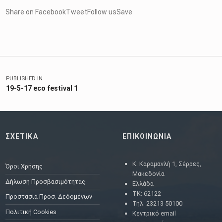
Share on FacebookTweetFollow usSave
Skip back to main navigation
Πλοήγηση άρθρων
PUBLISHED IN
19-5-17 eco festival 1
ΣΧΕΤΙΚΑ
ΕΠΙΚΟΙΝΩΝΙΑ
Κ. Καραμανλή 1, Σέρρες,
Όροι Χρήσης
Μακεδονία
Δήλωση Προσβασιμότητας
Ελλάδα
ΤΚ: 62122
Προστασία Προσ. Δεδομένων
Τηλ. 23213 50100
Πολιτική Cookies
Κεντρικό email