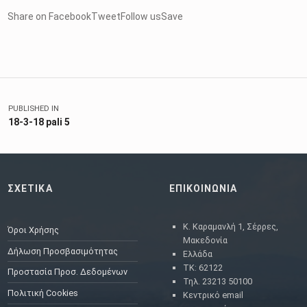
Share on FacebookTweetFollow usSave
Skip back to main navigation
Πλοήγηση άρθρων
PUBLISHED IN
18-3-18 pali 5
ΣΧΕΤΙΚΑ
ΕΠΙΚΟΙΝΩΝΙΑ
Κ. Καραμανλή 1, Σέρρες,
Όροι Χρήσης
Μακεδονία
Δήλωση Προσβασιμότητας
Ελλάδα
ΤΚ: 62122
Προστασία Προσ. Δεδομένων
Τηλ. 23213 50100
Πολιτική Cookies
Κεντρικό email