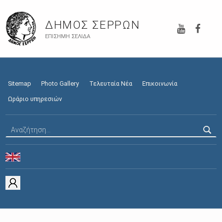
YouTube
Faceb
ΔΉΜΟΣ ΣΕΡΡΏΝ
ΕΠΊΣΗΜΗ ΣΕΛΊΔΑ
Sitemap
Photo Gallery
Τελευταία Νέα
Επικοινωνία
Ωράριο υπηρεσιών
Αναζήτηση για: