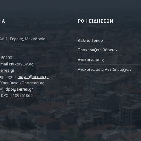
ΙΑ
ΡΟΗ ΕΙΔΗΣΕΩΝ
λή 1, Σέρρες, Μακεδονία
Δελτία Τύπου
Προκηρύξεις θέσεων
 50100
Ανακοινώσεις
mail επικοινωνίας:
Ανακοινώσεις Αντιδημάρχων
erres.gr
Δημάρχου:
mayor@serres.gr
 (Υπευθύνου Προστασίας
ν):
dpo@serres.gr
DPO: 2109761865