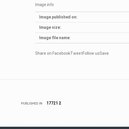
Image info
Image published on:
Image size:
Image file name:
Share on FacebookTweetFollow usSave
Skip back to main navigation
Πλοήγηση άρθρων
17721 2
PUBLISHED IN