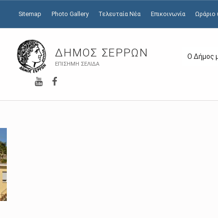
Sitemap
Photo Gallery
Τελευταία Νέα
Επικοινωνία
Ωράριο
ΔΉΜΟΣ ΣΕΡΡΏΝ
Ο Δήμος 
ΕΠΊΣΗΜΗ ΣΕΛΊΔΑ
YouTube
Facebook