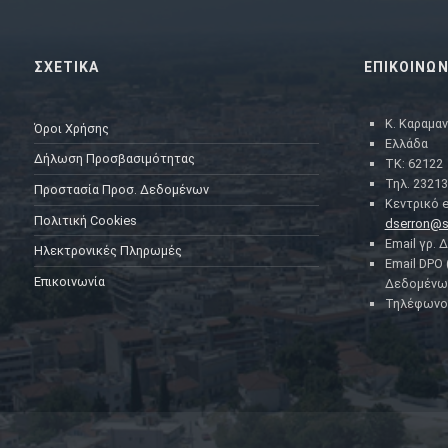
ΣΧΕΤΙΚΑ
ΕΠΙΚΟΙΝΩΝ
Κ. Καραμαν
Όροι Χρήσης
Ελλάδα
Δήλωση Προσβασιμότητας
ΤΚ: 62122
Τηλ. 23213
Προστασία Προσ. Δεδομένων
Κεντρικό e
Πολιτική Cookies
dserron@s
Email γρ. 
Ηλεκτρονικές Πληρωμές
Email DPO
Επικοινωνία
Δεδομένω
Τηλέφωνο 