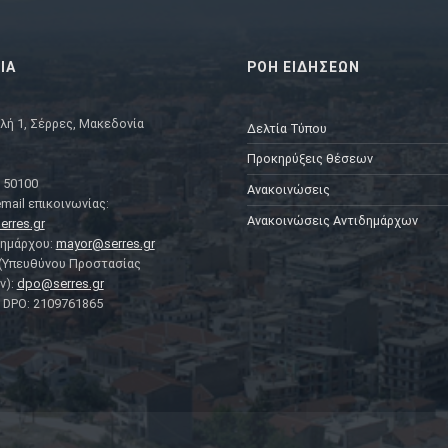
ΙΑ
ΡΟΗ ΕΙΔΗΣΕΩΝ
λή 1, Σέρρες, Μακεδονία
Δελτία Τύπου
Προκηρύξεις θέσεων
 50100
Ανακοινώσεις
mail επικοινωνίας:
Ανακοινώσεις Αντιδημάρχων
erres.gr
Δημάρχου:
mayor@serres.gr
 (Υπευθύνου Προστασίας
ν):
dpo@serres.gr
DPO: 2109761865