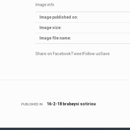
Image info
Image published on:
Image size:
Image file name:
Share on FacebookTweetFollow usSave
Skip back to main navigation
Πλοήγηση άρθρων
16-2-18 brabeysi sotiriou
PUBLISHED IN