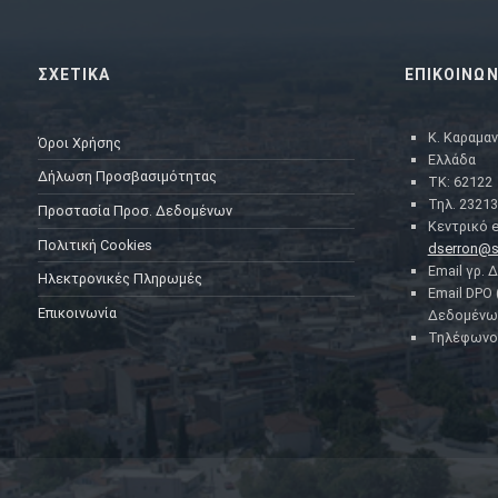
ΣΧΕΤΙΚΑ
ΕΠΙΚΟΙΝΩΝ
Κ. Καραμαν
Όροι Χρήσης
Ελλάδα
Δήλωση Προσβασιμότητας
ΤΚ: 62122
Τηλ. 23213
Προστασία Προσ. Δεδομένων
Κεντρικό e
Πολιτική Cookies
dserron@s
Email γρ. 
Ηλεκτρονικές Πληρωμές
Email DPO
Επικοινωνία
Δεδομένω
Τηλέφωνο 