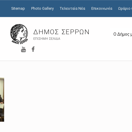
Sitemap
Photo Gallery
Τελευταία Νέα
Επικοινωνία
Ωράριο
ΔΉΜΟΣ ΣΕΡΡΏΝ
Ο Δήμος 
ΕΠΊΣΗΜΗ ΣΕΛΊΔΑ
YouTube
Facebook