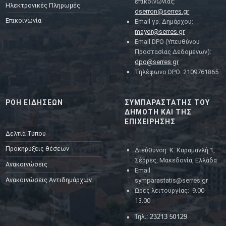
επικοινωνίας:
Ηλεκτρονικές Πληρωμές
dserron@serres.gr
Επικοινωνία
Email γρ. Δημάρχου:
mayor@serres.gr
Email DPO (Υπευθύνου
Προστασίας Δεδομένων):
dpo@serres.gr
Τηλέφωνο DPO: 2109761865
ΡΟΗ ΕΙΔΗΣΕΩΝ
ΣΥΜΠΑΡΑΣΤΑΤΗΣ ΤΟΥ
ΔΗΜΟΤΗ ΚΑΙ ΤΗΣ
ΕΠΙΧΕΙΡΗΣΗΣ
Δελτία Τύπου
Προκηρύξεις θέσεων
Διεύθυνση: Κ. Καραμανλή 1,
Σέρρες, Μακεδονία, Ελλάδα
Ανακοινώσεις
Email:
Ανακοινώσεις Αντιδημάρχων
symparastatis@serres.gr
Ώρες λειτουργίας: 9.00-
13.00