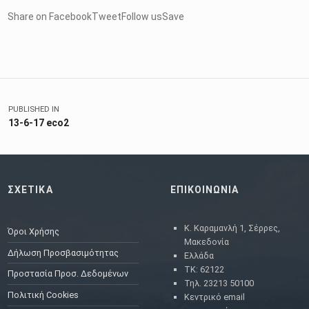
Share on FacebookTweetFollow usSave
Skip back to main navigation
Πλοήγηση άρθρων
PUBLISHED IN
13-6-17 eco2
ΣΧΕΤΙΚΑ
ΕΠΙΚΟΙΝΩΝΙΑ
Κ. Καραμανλή 1, Σέρρες,
Όροι Χρήσης
Μακεδονία
Δήλωση Προσβασιμότητας
Ελλάδα
ΤΚ: 62122
Προστασία Προσ. Δεδομένων
Τηλ. 23213 50100
Πολιτική Cookies
Κεντρικό email