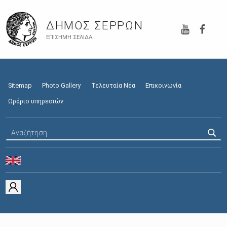
YouTube
Faceb
ΔΉΜΟΣ ΣΕΡΡΏΝ
ΕΠΊΣΗΜΗ ΣΕΛΊΔΑ
Sitemap
Photo Gallery
Τελευταία Νέα
Επικοινωνία
Ωράριο υπηρεσιών
Αναζήτηση για: