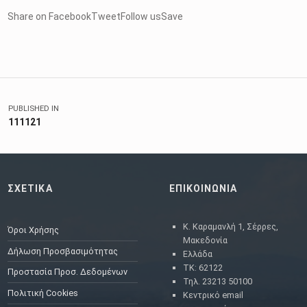
Share on FacebookTweetFollow usSave
Skip back to main navigation
Πλοήγηση άρθρων
PUBLISHED IN
111121
ΣΧΕΤΙΚΑ
ΕΠΙΚΟΙΝΩΝΙΑ
Κ. Καραμανλή 1, Σέρρες,
Όροι Χρήσης
Μακεδονία
Δήλωση Προσβασιμότητας
Ελλάδα
ΤΚ: 62122
Προστασία Προσ. Δεδομένων
Τηλ. 23213 50100
Πολιτική Cookies
Κεντρικό email