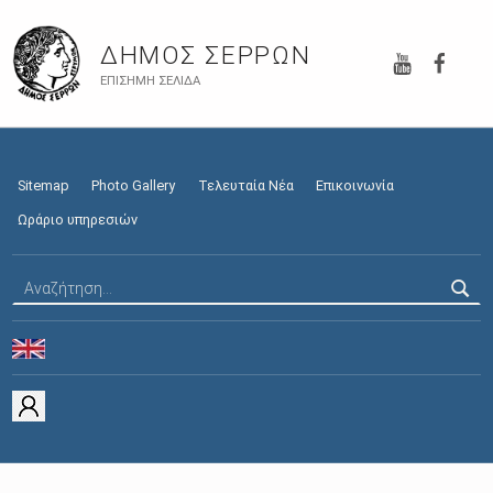
YouTube
Faceb
ΔΉΜΟΣ ΣΕΡΡΏΝ
ΕΠΊΣΗΜΗ ΣΕΛΊΔΑ
Sitemap
Photo Gallery
Τελευταία Νέα
Επικοινωνία
Ωράριο υπηρεσιών
Αναζήτηση για: