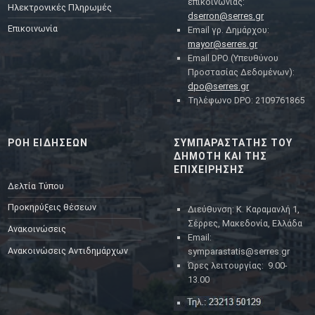
επικοινωνίας:
Ηλεκτρονικές Πληρωμές
dserron@serres.gr
Επικοινωνία
Email γρ. Δημάρχου:
mayor@serres.gr
Email DPO (Υπευθύνου
Προστασίας Δεδομένων):
dpo@serres.gr
Τηλέφωνο DPO: 2109761865
ΡΟΗ ΕΙΔΗΣΕΩΝ
ΣΥΜΠΑΡΑΣΤΑΤΗΣ ΤΟΥ
ΔΗΜΟΤΗ ΚΑΙ ΤΗΣ
ΕΠΙΧΕΙΡΗΣΗΣ
Δελτία Τύπου
Προκηρύξεις θέσεων
Διεύθυνση: Κ. Καραμανλή 1,
Σέρρες, Μακεδονία, Ελλάδα
Ανακοινώσεις
Email:
Ανακοινώσεις Αντιδημάρχων
symparastatis@serres.gr
Ώρες λειτουργίας: 9.00-
13.00