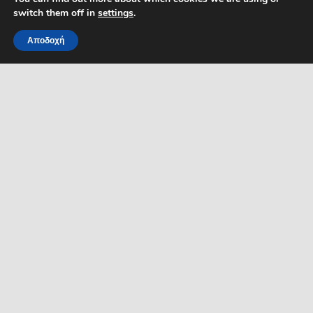
Τηλέφωνο DPO: 2109761865
switch them off in
settings
.
Αποδοχή
MENU
ΡΟΗ ΕΙΔΗΣΕΩΝ
ΣΥΜΠΑΡΑΣΤΑΤΗΣ ΤΟΥ
ΔΗΜΟΤΗ ΚΑΙ ΤΗΣ
ΕΠΙΧΕΙΡΗΣΗΣ
Δελτία Τύπου
Προκηρύξεις θέσεων
Διεύθυνση: Κ. Καραμανλή 1,
Σέρρες, Μακεδονία, Ελλάδα
Ανακοινώσεις
Email:
Ανακοινώσεις Αντιδημάρχων
symparastatis@serres.gr
Ώρες λειτουργίας: 9.00-
13.00