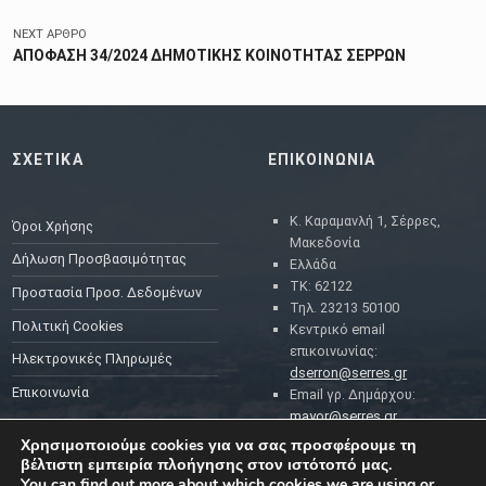
NEXT ΆΡΘΡΟ
ΑΠΟΦΑΣΗ 34/2024 ΔΗΜΟΤΙΚΗΣ ΚΟΙΝΟΤΗΤΑΣ ΣΕΡΡΩΝ
ΣΧΕΤΙΚΑ
ΕΠΙΚΟΙΝΩΝΙΑ
Κ. Καραμανλή 1, Σέρρες,
Όροι Χρήσης
Μακεδονία
Δήλωση Προσβασιμότητας
Ελλάδα
ΤΚ: 62122
Προστασία Προσ. Δεδομένων
Τηλ. 23213 50100
Πολιτική Cookies
Κεντρικό email
επικοινωνίας:
Ηλεκτρονικές Πληρωμές
dserron@serres.gr
Επικοινωνία
Email γρ. Δημάρχου:
mayor@serres.gr
Email DPO (Υπευθύνου
Χρησιμοποιούμε cookies για να σας προσφέρουμε τη
Προστασίας Δεδομένων):
βέλτιστη εμπειρία πλοήγησης στον ιστότοπό μας.
dpo@serres.gr
You can find out more about which cookies we are using or