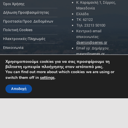
Κ. Καραμανλή 1, Σέρρες,
Όροι Χρήσης
Μακεδονία
Δήλωση Προσβασιμότητας
Ελλάδα
ΤΚ: 62122
Προστασία Προσ. Δεδομένων
Τηλ. 23213 50100
Πολιτική Cookies
Κεντρικό email
επικοινωνίας:
Ηλεκτρονικές Πληρωμές
dserron@serres.gr
Επικοινωνία
Email γρ. Δημάρχου:
mayor@serres.gr
Email DPO (Υπευθύνου
Χρησιμοποιούμε cookies για να σας προσφέρουμε τη
Προστασίας Δεδομένων):
βέλτιστη εμπειρία πλοήγησης στον ιστότοπό μας.
dpo@serres.gr
You can find out more about which cookies we are using or
Τηλέφωνο DPO: 2109761865
switch them off in
settings
.
Αποδοχή
MENU
ΡΟΗ ΕΙΔΗΣΕΩΝ
ΣΥΜΠΑΡΑΣΤΑΤΗΣ ΤΟΥ
ΔΗΜΟΤΗ ΚΑΙ ΤΗΣ
ΕΠΙΧΕΙΡΗΣΗΣ
Δελτία Τύπου
Προκηρύξεις θέσεων
Διεύθυνση: Κ. Καραμανλή 1,
Σέρρες, Μακεδονία, Ελλάδα