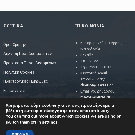
ΣΧΕΤΙΚΑ
ΕΠΙΚΟΙΝΩΝΙΑ
Κ. Καραμανλή 1, Σέρρες,
Όροι Χρήσης
Μακεδονία
Δήλωση Προσβασιμότητας
Ελλάδα
ΤΚ: 62122
Προστασία Προσ. Δεδομένων
Τηλ. 23213 50100
Πολιτική Cookies
Κεντρικό email
επικοινωνίας:
Ηλεκτρονικές Πληρωμές
dserron@serres.gr
Επικοινωνία
Email γρ. Δημάρχου:
mayor@serres.gr
Email DPO (Υπευθύνου
Χρησιμοποιούμε cookies για να σας προσφέρουμε τη
Προστασίας Δεδομένων):
βέλτιστη εμπειρία πλοήγησης στον ιστότοπό μας.
dpo@serres.gr
You can find out more about which cookies we are using or
Τηλέφωνο DPO: 2109761865
switch them off in
settings
.
Αποδοχή