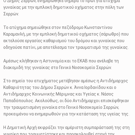
Ο Δήμος Σερρών, ενημερώθηκε σήμερα το πρωί για ατύχημα
γυναίκας με την εμπλοκή δημοτικού οχήματος στην πόλη των
Σερρών.
Το ατύχημα σημειώθηκε στον πεζόδρομο Κωνσταντίνου
Καραμανλή, με την εμπλοκή δημοτικού οχήματος (σάρωθρο) που
εκτελούσε εργασίες καθαρισμού του δρόμου και γυναίκας που
οδηγούσε πατίνι, με αποτέλεσμα τον τραυματισμό της γυναίκας.
Αμέσως κλήθηκαν η Αστυνομία και το ΕΚΑΒ που ανέλαβε τη
διακομιδή της γυναίκας στο Γενικό Νοσοκομείο Σερρών.
Στο σημείο του ατυχήματος μετέβησαν αμέσως η Αντιδήμαρχος
Καθαριότητας του Δήμου Σερρών κ. Άννα Ιορδανίδου και ο
Αντιδήμαρχος Κοινωνικής Μέριμνας και Υγείας κ. Νάσος
Παπαδόπουλος. Ακολούθως, οι δύο Αντιδήμαρχοι επισκέφθηκαν
την τραυματισμένη γυναίκα στο Γενικό Νοσοκομείο Σερρών,
προκειμένου να ενημερωθούν για την κατάσταση της υγείας της.
Η Δημοτική Αρχή εκφράζει την αμέριστη συμπαράστασή της στη
γυναίκα που τραυματίστηκε και παρακολουθεί στενά την