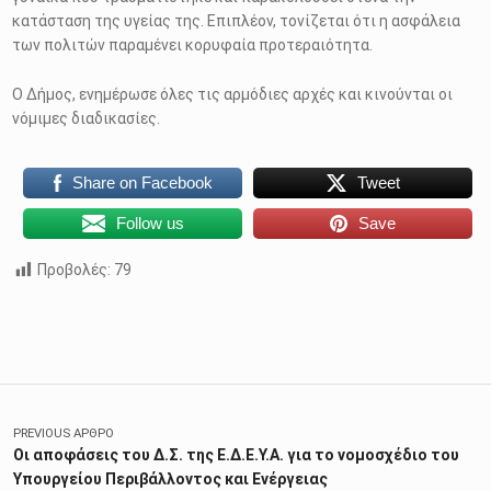
κατάσταση της υγείας της. Επιπλέον, τονίζεται ότι η ασφάλεια
των πολιτών παραμένει κορυφαία προτεραιότητα.
Ο Δήμος, ενημέρωσε όλες τις αρμόδιες αρχές και κινούνται οι
νόμιμες διαδικασίες.
Share on Facebook
Tweet
Follow us
Save
Προβολές:
79
Skip back to main navigation
Πλοήγηση άρθρων
PREVIOUS ΆΡΘΡΟ
Οι αποφάσεις του Δ.Σ. της Ε.Δ.Ε.Υ.Α. για το νομοσχέδιο του
Υπουργείου Περιβάλλοντος και Ενέργειας