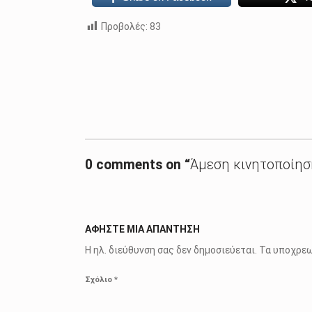
Προβολές:
83
Skip back to main navigation
0 comments on “
Άμεση κινητοποίησ
ΑΦΉΣΤΕ ΜΙΑ ΑΠΆΝΤΗΣΗ
Η ηλ. διεύθυνση σας δεν δημοσιεύεται.
Τα υποχρεω
Σχόλιο
*