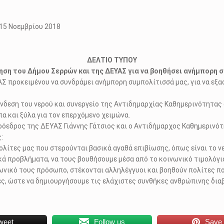
μβρίου 2018
ΔΕΛΤΙΟ ΤΥΠΟΥ
ηση του Δήμου Σερρών και της ΔΕΥΑΣ για να βοηθήσει ανήμπορη 
ΑΣ προκειμένου να συνδράμει ανήμπορη συμπολίτισσά μας, για να ε
δεση του νερού και συνεργείο της Αντιδημαρχίας Καθημερινότητας 
α και ξύλα για τον επερχόμενο χειμώνα.
ρόεδρος της ΔΕΥΑΣ Γιάννης Γάτσιος και ο Αντιδήμαρχος Καθημερινό
:
ολίτες μας που στερούνται βασικά αγαθά επιβίωσης, όπως είναι το ν
 προβλήματα, να τους βουθήσουμε μέσα από το κοινωνικό τιμολόγιο τ
ωνικό τους πρόσωπο, στέκονται αλληλέγγυοι και βοηθούν πολίτες πο
ς, ώστε να δημιουργήσουμε τις ελάχιστες συνθήκες ανθρώπινης διαβ
weet
Follow us
Save