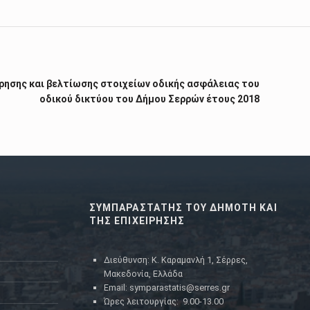
ρησης και βελτίωσης στοιχείων οδικής ασφάλειας του
οδικού δικτύου του Δήμου Σερρών έτους 2018
ΣΥΜΠΑΡΑΣΤΑΤΗΣ ΤΟΥ ΔΗΜΟΤΗ ΚΑΙ
ΤΗΣ ΕΠΙΧΕΙΡΗΣΗΣ
Διεύθυνση: Κ. Καραμανλή 1, Σέρρες,
Μακεδονία, Ελλάδα
Email: symparastatis@serres.gr
Ώρες λειτουργίας: 9.00-13.00