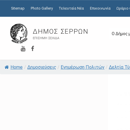
Sitemap
Photo Gallery
Τελευταία Νέα
Επικοινωνία
Ωράριο
ΔΉΜΟΣ ΣΕΡΡΏΝ
Ο Δήμος 
ΕΠΊΣΗΜΗ ΣΕΛΊΔΑ
YouTube
Facebook
Home
/
Δημοσιεύσεις
/
Ενημέρωση Πολιτών
/
Δελτία Τ