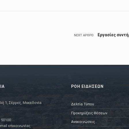
Εργασίες συντή
NEXT ΆΡΘΡΟ
ΙΑ
ΡΟΗ ΕΙΔΗΣΕΩΝ
λή 1, Σέρρες, Μακεδονία
Δελτία Τύπου
Προκηρύξεις θέσεων
 50100
Ανακοινώσεις
mail επικοινωνίας: