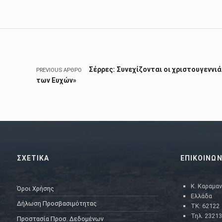
Skip back to main navigation
Πλοήγηση άρθρων
Σέρρες: Συνεχίζονται οι χριστουγεννι
PREVIOUS ΆΡΘΡΟ
των Ευχών»
ΣΧΕΤΙΚΑ
ΕΠΙΚΟΙΝΩΝ
Κ. Καραμαν
Όροι Χρήσης
Ελλάδα
Δήλωση Προσβασιμότητας
ΤΚ: 62122
Τηλ. 23213
Προστασία Προσ. Δεδομένων