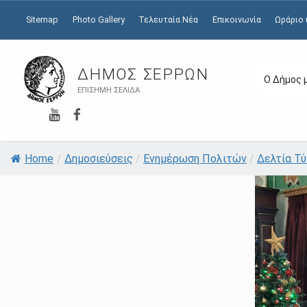
Sitemap
Photo Gallery
Τελευταία Νέα
Επικοινωνία
Ωράριο
ΔΉΜΟΣ ΣΕΡΡΏΝ
Ο Δήμος 
ΕΠΊΣΗΜΗ ΣΕΛΊΔΑ
YouTube
Facebook
Home
/
Δημοσιεύσεις
/
Ενημέρωση Πολιτών
/
Δελτία Τ