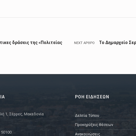
άτικες δράσεις της «Πολιτείας
Το Δημαρχείο Σε
NEXT ΆΡΘΡΟ
ΙΑ
ΡΟΗ ΕΙΔΗΣΕΩΝ
λή 1, Σέρρες, Μακεδονία
Δελτία Τύπου
Προκηρύξεις θέσεων
 50100
Ανακοινώσεις