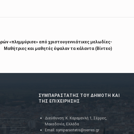
ρρών «πλημμύρισε» από χριστουγεννιάτικες μελωδίες-
Μαθήτριες και μαθητές έψαλαν τα κάλαντα (Βίντεο)
ΣΥΜΠΑΡΑΣΤΑΤΗΣ ΤΟΥ ΔΗΜΟΤΗ ΚΑΙ
ΤΗΣ ΕΠΙΧΕΙΡΗΣΗΣ
Διεύθυνση: Κ. Καραμανλή 1, Σέρρες,
Μακεδονία, Ελλάδα
Email: symparastatis@serres.gr