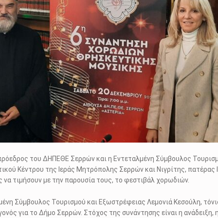
ιπρόεδρος του ΔΗΠΕΘΕ Σερρών και η Εντεταλμένη Σύμβουλος Τουρισμ
τικού Κέντρου της Ιεράς Μητρόπολης Σερρών και Νιγρίτης, πατέρας
ς να τιμήσουν με την παρουσία τους, το φεστιβάλ χορωδιών.
ένη Σύμβουλος Τουρισμού και Εξωστρέφειας Λεμονιά Κεσούλη, τόνι
γονός για το Δήμο Σερρών. Στόχος της συνάντησης είναι η ανάδειξη, 