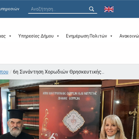
Αναζήτηση για:
 υπηρεσιών
μας
Υπηρεσίες Δήμου
Ενημέρωση Πολιτών
Ανακοινώ
ύπου
/
6η Συνάντηση Χορωδιών Θρησκευτικής...