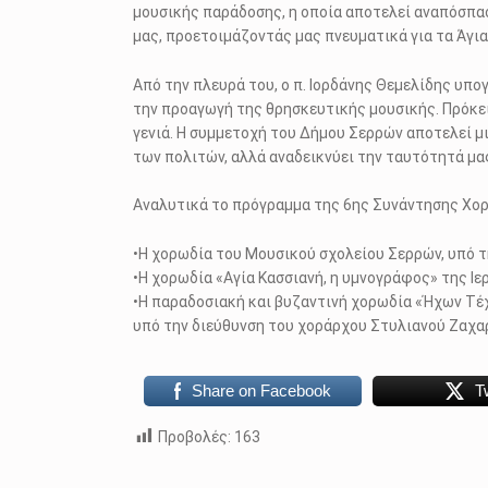
μουσικής παράδοσης, η οποία αποτελεί αναπόσπαστ
μας, προετοιμάζοντάς μας πνευματικά για τα Άγια
Από την πλευρά του, ο π. Ιορδάνης Θεμελίδης υπο
την προαγωγή της θρησκευτικής μουσικής. Πρόκειτ
γενιά. Η συμμετοχή του Δήμου Σερρών αποτελεί μ
των πολιτών, αλλά αναδεικνύει την ταυτότητά μας
Αναλυτικά το πρόγραμμα της 6ης Συνάντησης Χο
•Η χορωδία του Μουσικού σχολείου Σερρών, υπό τ
•Η χορωδία «Αγία Κασσιανή, η υμνογράφος» της 
•Η παραδοσιακή και βυζαντινή χορωδία «Ήχων Τέ
υπό την διεύθυνση του χοράρχου Στυλιανού Ζαχα
Share on Facebook
T
Προβολές:
163