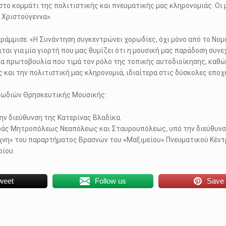
ο κομμάτι της πολιτιστικής και πνευματικής μας κληρονομιάς. Οι μ
 Χριστούγεννα».
γράμμισε: «Η Συνάντηση συγκεντρώνει χορωδίες, όχι μόνο από το Νομ
αι για μία γιορτή που μας θυμίζει ότι η μουσική μας παράδοση συνεχ
ια πρωτοβουλία που τιμά τον ρόλο της τοπικής αυτοδιοίκησης, καθώ
 και την πολιτιστική μας κληρονομιά, ιδιαίτερα στις δύσκολες εποχ
ρωδιών Θρησκευτικής Μουσικής:
ην διεύθυνση της Κατερίνας Βλαδίκα.
Ιεράς Μητροπόλεως Νεαπόλεως και Σταυρουπόλεως, υπό την διεύθυν
χνη» του παραρτήματος Βρασνών του «Μαξιμείου» Πνευματικού Κέντ
ρίου.
weet
Follow us
Save