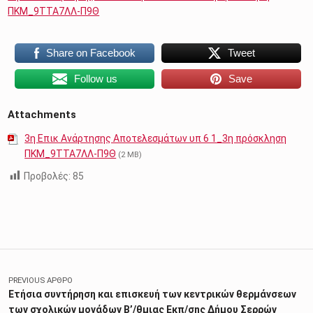
ΠΚΜ_9ΤΤΑ7ΛΛ-Π9Θ
Share on Facebook
Tweet
Follow us
Save
Attachments
3η Επικ Ανάρτησης Αποτελεσμάτων υπ 6 1_3η πρόσκληση
ΠΚΜ_9ΤΤΑ7ΛΛ-Π9Θ
(2 MB)
Προβολές:
85
Skip back to main navigation
Πλοήγηση άρθρων
PREVIOUS ΆΡΘΡΟ
Ετήσια συντήρηση και επισκευή των κεντρικών θερμάνσεων
των σχολικών μονάδων B’/θμιας Εκπ/σης Δήμου Σερρών