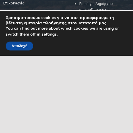
Επικοινωνία
Email γρ. Δημάρχου:
mayor@serres.gr
Email DPO (Υπευθύνου
Χρησιμοποιούμε cookies για να σας προσφέρουμε τη
Προστασίας Δεδομένων):
βέλτιστη εμπειρία πλοήγησης στον ιστότοπό μας.
dpo@serres.gr
You can find out more about which cookies we are using or
Τηλέφωνο DPO: 2109761865
switch them off in
settings
.
Αποδοχή
MENU
ΡΟΗ ΕΙΔΗΣΕΩΝ
ΣΥΜΠΑΡΑΣΤΑΤΗΣ ΤΟΥ
ΔΗΜΟΤΗ ΚΑΙ ΤΗΣ
ΕΠΙΧΕΙΡΗΣΗΣ
Δελτία Τύπου
Προκηρύξεις θέσεων
Διεύθυνση: Κ. Καραμανλή 1,
Σέρρες, Μακεδονία, Ελλάδα
Ανακοινώσεις
Email:
Ανακοινώσεις Αντιδημάρχων
symparastatis@serres.gr
Ώρες λειτουργίας: 9.00-
13.00