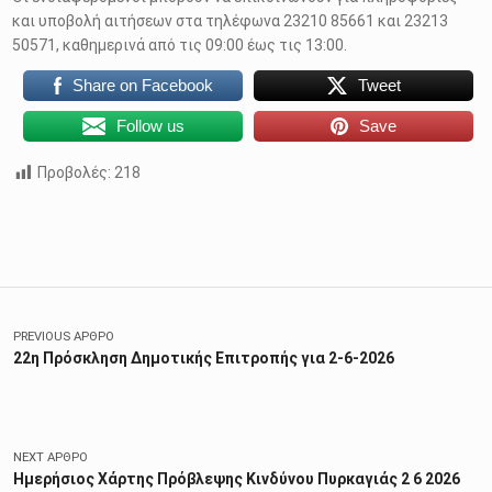
και υποβολή αιτήσεων στα τηλέφωνα 23210 85661 και 23213
50571, καθημερινά από τις 09:00 έως τις 13:00.
Share on Facebook
Tweet
Follow us
Save
Προβολές:
218
Skip back to main navigation
Πλοήγηση άρθρων
PREVIOUS ΆΡΘΡΟ
22η Πρόσκληση Δημοτικής Επιτροπής για 2-6-2026
NEXT ΆΡΘΡΟ
Ημερήσιος Χάρτης Πρόβλεψης Κινδύνου Πυρκαγιάς 2 6 2026