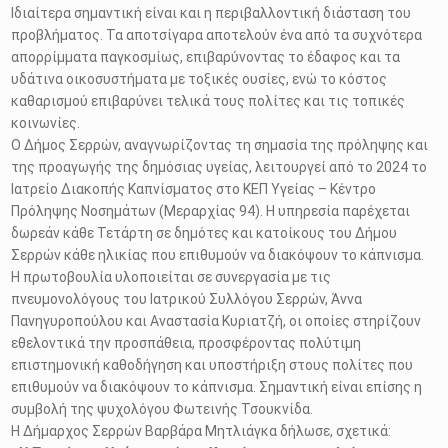
Ιδιαίτερα σημαντική είναι και η περιβαλλοντική διάσταση του
προβλήματος. Τα αποτσίγαρα αποτελούν ένα από τα συχνότερα
απορρίμματα παγκοσμίως, επιβαρύνοντας το έδαφος και τα
υδάτινα οικοσυστήματα με τοξικές ουσίες, ενώ το κόστος
καθαρισμού επιβαρύνει τελικά τους πολίτες και τις τοπικές
κοινωνίες.
Ο Δήμος Σερρών, αναγνωρίζοντας τη σημασία της πρόληψης και
της προαγωγής της δημόσιας υγείας, λειτουργεί από το 2024 το
Ιατρείο Διακοπής Καπνίσματος στο ΚΕΠ Υγείας – Κέντρο
Πρόληψης Νοσημάτων (Μεραρχίας 94). Η υπηρεσία παρέχεται
δωρεάν κάθε Τετάρτη σε δημότες και κατοίκους του Δήμου
Σερρών κάθε ηλικίας που επιθυμούν να διακόψουν το κάπνισμα.
Η πρωτοβουλία υλοποιείται σε συνεργασία με τις
πνευμονολόγους του Ιατρικού Συλλόγου Σερρών, Άννα
Πανηγυροπούλου και Αναστασία Κυριατζή, οι οποίες στηρίζουν
εθελοντικά την προσπάθεια, προσφέροντας πολύτιμη
επιστημονική καθοδήγηση και υποστήριξη στους πολίτες που
επιθυμούν να διακόψουν το κάπνισμα. Σημαντική είναι επίσης η
συμβολή της ψυχολόγου Φωτεινής Τσουκνίδα.
Η Δήμαρχος Σερρών Βαρβάρα Μητλιάγκα δήλωσε, σχετικά: