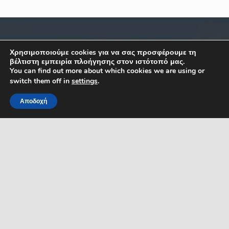
ΣΧΕΤΙΚΑ
ΕΠΙΚΟΙΝΩΝΙΑ
Χρησιμοποιούμε cookies για να σας προσφέρουμε τη
βέλτιστη εμπειρία πλοήγησης στον ιστότοπό μας.
You can find out more about which cookies we are using or
Κ. Καραμανλή 1, Σέρρες,
Όροι Χρήσης
switch them off in
settings
.
Μακεδονία
Δήλωση Προσβασιμότητας
Ελλάδα
Αποδοχή
ΤΚ: 62122
Προστασία Προσ. Δεδομένων
MENU
Τηλ. 23213 50100
Πολιτική Cookies
Κεντρικό email
επικοινωνίας:
Ηλεκτρονικές Πληρωμές
dserron@serres.gr
Επικοινωνία
Email γρ. Δημάρχου:
mayor@serres.gr
Email DPO (Υπευθύνου
Προστασίας Δεδομένων):
dpo@serres.gr
Τηλέφωνο DPO: 2109761865