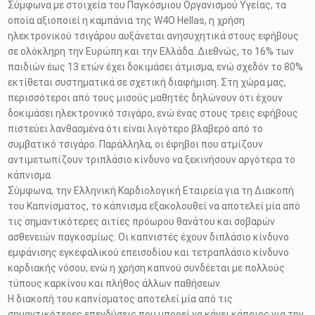
Σύμφωνα με στοιχεία του Παγκόσμιου Οργανισμού Υγείας, τα
οποία αξιοποιεί η καμπάνια της W4O Hellas, η χρήση
ηλεκτρονικού τσιγάρου αυξάνεται ανησυχητικά στους εφήβους
σε ολόκληρη την Ευρώπη και την Ελλάδα. Διεθνώς, το 16% των
παιδιών έως 13 ετών έχει δοκιμάσει άτμισμα, ενώ σχεδόν το 80%
εκτίθεται συστηματικά σε σχετική διαφήμιση. Στη χώρα μας,
περισσότεροι από τους μισούς μαθητές δηλώνουν ότι έχουν
δοκιμάσει ηλεκτρονικό τσιγάρο, ενώ ένας στους τρεις εφήβους
πιστεύει λανθασμένα ότι είναι λιγότερο βλαβερό από το
συμβατικό τσιγάρο. Παράλληλα, οι έφηβοι που ατμίζουν
αντιμετωπίζουν τριπλάσιο κίνδυνο να ξεκινήσουν αργότερα το
κάπνισμα.
Σύμφωνα, την Ελληνική Καρδιολογική Εταιρεία για τη Διακοπή
του Καπνίσματος, το κάπνισμα εξακολουθεί να αποτελεί μία από
τις σημαντικότερες αιτίες πρόωρου θανάτου και σοβαρών
ασθενειών παγκοσμίως. Οι καπνιστές έχουν διπλάσιο κίνδυνο
εμφάνισης εγκεφαλικού επεισοδίου και τετραπλάσιο κίνδυνο
καρδιακής νόσου, ενώ η χρήση καπνού συνδέεται με πολλούς
τύπους καρκίνου και πλήθος άλλων παθήσεων.
Η διακοπή του καπνίσματος αποτελεί μία από τις
σημαντικότερες επενδύσεις που μπορεί να κάνει κάποιος για την