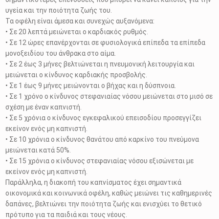
υγεία και την ποιότητα ζωής του.
Τα οφέλη είναι άμεσα και συνεχώς αυξανόμενα:
• Σε 20 λεπτά μειώνεται ο καρδιακός ρυθμός.
• Σε 12 ώρες επανέρχονται σε φυσιολογικά επίπεδα τα επίπεδα
μονοξειδίου του άνθρακα στο αίμα.
• Σε 2 έως 3 μήνες βελτιώνεται η πνευμονική λειτουργία και
μειώνεται ο κίνδυνος καρδιακής προσβολής.
• Σε 1 έως 9 μήνες μειώνονται ο βήχας και η δύσπνοια.
• Σε 1 χρόνο ο κίνδυνος στεφανιαίας νόσου μειώνεται στο μισό σε
σχέση με έναν καπνιστή.
• Σε 5 χρόνια ο κίνδυνος εγκεφαλικού επεισοδίου προσεγγίζει
εκείνον ενός μη καπνιστή.
• Σε 10 χρόνια ο κίνδυνος θανάτου από καρκίνο του πνεύμονα
μειώνεται κατά 50%.
• Σε 15 χρόνια ο κίνδυνος στεφανιαίας νόσου εξισώνεται με
εκείνον ενός μη καπνιστή.
Παράλληλα, η διακοπή του καπνίσματος έχει σημαντικά
οικονομικά και κοινωνικά οφέλη, καθώς μειώνει τις καθημερινές
δαπάνες, βελτιώνει την ποιότητα ζωής και ενισχύει το θετικό
πρότυπο για τα παιδιά και τους νέους.