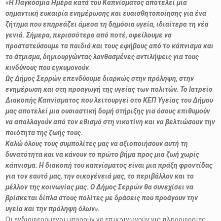
«Η Παγκόσμια Ημέρα κατά του Καπνίσματος αποτελεί μια
σημαντική ευκαιρία ενημέρωσης και ευαισθητοποίησης για ένα
ζήτημα που επηρεάζει άμεσα τη δημόσια υγεία, ιδιαίτερα τη νέα
γενιά. Σήμερα, περισσότερο από ποτέ, οφείλουμε να
προστατεύσουμε τα παιδιά και τους εφήβους από το κάπνισμα και
το άτμισμα, δημιουργώντας λανθασμένες αντιλήψεις για τους
κινδύνους που εγκυμονούν.
Ως Δήμος Σερρών επενδύουμε διαρκώς στην πρόληψη, στην
ενημέρωση και στη προαγωγή της υγείας των πολιτών. Το Ιατρείο
Διακοπής Καπνίσματος που λειτουργεί στο ΚΕΠ Υγείας του Δήμου
μας αποτελεί μια ουσιαστική δομή στήριξης για όσους επιθυμούν
να απαλλαγούν από τον εθισμό στη νικοτίνη και να βελτιώσουν την
ποιότητα της ζωής τους.
Καλώ όλους τους συμπολίτες μας να αξιοποιήσουν αυτή τη
δυνατότητα και να κάνουν το πρώτο βήμα προς μια ζωή χωρίς
κάπνισμα. Η διακοπή του καπνίσματος είναι μια πράξη φροντίδας
για τον εαυτό μας, την οικογένειά μας, το περιβάλλον και το
μέλλον της κοινωνίας μας. Ο Δήμος Σερρών θα συνεχίσει να
βρίσκεται δίπλα στους πολίτες με δράσεις που προάγουν την
υγεία και την πρόληψη όλων».
Οι ενδιαφερόμενοι μπορούν να επικοινωνούν για πληροφορίες