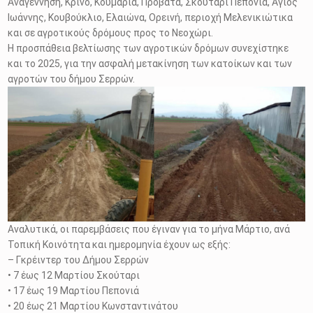
Αναγέννηση, Κρίνο, Κουμαριά, Προβατά, Σκούταρι Πεπονιά, Άγιος
Ιωάννης, Κουβούκλιο, Ελαιώνα, Ορεινή, περιοχή Μελενικιώτικα
και σε αγροτικούς δρόμους προς το Νεοχώρι.
Η προσπάθεια βελτίωσης των αγροτικών δρόμων συνεχίστηκε
και το 2025, για την ασφαλή μετακίνηση των κατοίκων και των
αγροτών του δήμου Σερρών.
Αναλυτικά, οι παρεμβάσεις που έγιναν για το μήνα Μάρτιο, ανά
Τοπική Κοινότητα και ημερομηνία έχουν ως εξής:
– Γκρέιντερ του Δήμου Σερρών
• 7 έως 12 Μαρτίου Σκούταρι
• 17 έως 19 Μαρτίου Πεπονιά
• 20 έως 21 Μαρτίου Κωνσταντινάτου