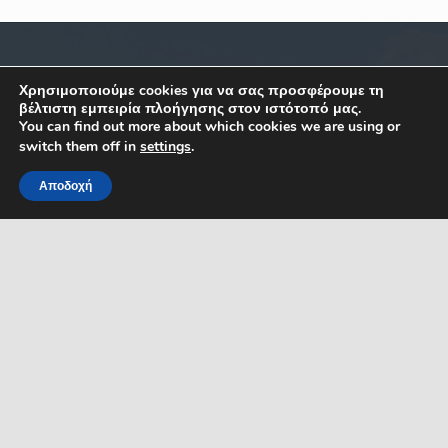
ΣΧΕΤΙΚΑ
ΕΠΙΚΟΙΝΩΝΙΑ
Χρησιμοποιούμε cookies για να σας προσφέρουμε τη
βέλτιστη εμπειρία πλοήγησης στον ιστότοπό μας.
You can find out more about which cookies we are using or
Κ. Καραμανλή 1, Σέρρες,
Όροι Χρήσης
switch them off in
settings
.
Μακεδονία
Δήλωση Προσβασιμότητας
Ελλάδα
Αποδοχή
ΤΚ: 62122
Προστασία Προσ. Δεδομένων
MENU
Τηλ. 23213 50100
Πολιτική Cookies
Κεντρικό email
επικοινωνίας:
Ηλεκτρονικές Πληρωμές
dserron@serres.gr
Επικοινωνία
Email γρ. Δημάρχου:
mayor@serres.gr
Email DPO (Υπευθύνου
Προστασίας Δεδομένων):
dpo@serres.gr
Τηλέφωνο DPO: 2109761865