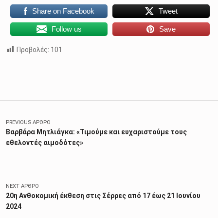
Share on Facebook
Tweet
Follow us
Save
Προβολές:
101
Skip back to main navigation
Πλοήγηση άρθρων
PREVIOUS ΆΡΘΡΟ
Βαρβάρα Μητλιάγκα: «Τιμούμε και ευχαριστούμε τους
εθελοντές αιμοδότες»
NEXT ΆΡΘΡΟ
20η Ανθοκομική έκθεση στις Σέρρες από 17 έως 21 Ιουνίου
2024