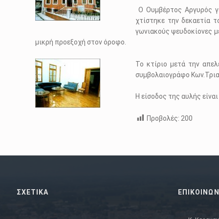
Ο Ουμβέρτος Αργυρός γε
χτίστηκε την δεκαετία 
γωνιακούς ψευδοκίονες με
μικρή προεξοχή στον όροφο.
Το κτίριο μετά την απε
συμβολαιογράφο Κων.Τρια
Η είσοδος της αυλής είναι
Προβολές:
200
Skip back to main navigation
ΣΧΕΤΙΚΑ
ΕΠΙΚΟΙΝΩΝ