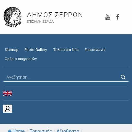
YouTube
Faceb
ΔΉΜΟΣ ΣΕΡΡΏΝ
ΕΠΊΣΗΜΗ ΣΕΛΊΔΑ
Sitemap
Photo Gallery
Τελευταία Νέα
Επικοινωνία
Ωράριο υπηρεσιών
Αναζήτηση για:
Home
/
Τουρισμός
/
Αξιοθέατα
/