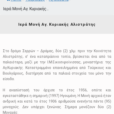
Ιερά Μονή Αγ. Κυριακής...
Ιερά Μονή Αγ. Κυριακής Αλιστράτης
Στο δρόμο Σερρών – Δράμας, δύο (2) χλμ. πριν την Κοινότητα
Αλιστράτης, σ’ ένα καταπράσινο τοπίο, βρίσκεται ένα από τα
παλαιότερα, μαζί με την Ι.Μ.Εικοσιφοίνισσας, μοναστήρια: της
Αγ.Κυριακής. Κατεστραμμένο επανειλημμένα από Τούρκους και
Βουλγάρους, διατήρησε από τα παλαιά στοιχεία του μόνο την
είσοδο.
Η ανασύστασή του άρχισε το έτος 1956, οπότε και
εγκαταστάθηκε η σημερινή (1997) Ηγουμένη. Η Μονή αρχικά ήταν
ανδρική και κατά το έτος 1906 αριθμούσε ενενήντα πέντε (95)
μοναχούς. Δεν υπάρχει ξενώνας. Σήμερα μονάζουν δύο (2)
Μοναχές.