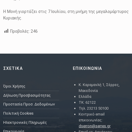
Η Μονή γιορτάζει στις 7 Ιουλίου, στη μνήμη της μεγαλομάρτυρος
Κυριακής.
Προβολές:
246
Skip back to main navigation
ΣΧΕΤΙΚΑ
ΕΠΙΚΟΙΝΩΝΙΑ
Κ. Καραμανλή 1, Σέρρες,
Όροι Χρήσης
Μακεδονία
Δήλωση Προσβασιμότητας
Ελλάδα
ΤΚ: 62122
Προστασία Προσ. Δεδομένων
Τηλ. 23213 50100
Πολιτική Cookies
Κεντρικό email
επικοινωνίας:
Ηλεκτρονικές Πληρωμές
dserron@serres.gr
Επικοινωνία
Email γρ. Δημάρχου: