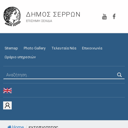
YouTube
Faceb
ΔΉΜΟΣ ΣΕΡΡΏΝ
ΕΠΊΣΗΜΗ ΣΕΛΊΔΑ
Sitemap
Photo Gallery
Τελευταία Νέα
Επικοινωνία
Ωράριο υπηρεσιών
Αναζήτηση για:
Home
/
εντοπιοτητας