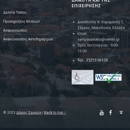
ΔΗΜΟΤΗ ΚΑΙ ΤΗΣ
ΕΠΙΧΕΙΡΗΣΗΣ
Δελτία Τύπου
Προκηρύξεις θέσεων
Διεύθυνση: Κ. Καραμανλή 1,
Σέρρες, Μακεδονία, Ελλάδα
Ανακοινώσεις
Email:
Ανακοινώσεις Αντιδημάρχων
symparastatis@serres.gr
Ώρες λειτουργίας: 9.00-
13.00
YouTube
Facebook
Back to top ↑
© 2023
Δήμος Σερρών
|
Back to top ↑