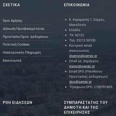
ΣΧΕΤΙΚΑ
ΕΠΙΚΟΙΝΩΝΙΑ
Κ. Καραμανλή 1, Σέρρες,
Όροι Χρήσης
Μακεδονία
Δήλωση Προσβασιμότητας
Ελλάδα
ΤΚ: 62122
Προστασία Προσ. Δεδομένων
Τηλ. 23213 50100
Πολιτική Cookies
Κεντρικό email
επικοινωνίας:
Ηλεκτρονικές Πληρωμές
dserron@serres.gr
Επικοινωνία
Email γρ. Δημάρχου:
mayor@serres.gr
Email DPO (Υπευθύνου
Προστασίας Δεδομένων):
dpo@serres.gr
Τηλέφωνο DPO: 2109761865
ΡΟΗ ΕΙΔΗΣΕΩΝ
ΣΥΜΠΑΡΑΣΤΑΤΗΣ ΤΟΥ
ΔΗΜΟΤΗ ΚΑΙ ΤΗΣ
ΕΠΙΧΕΙΡΗΣΗΣ