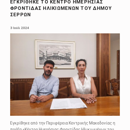
ΕΓΚΡΊΘΗΚΕ ΤΟ ΚΈΝΤΡΟ ΗΜΕΡΉΣΙΑΣ
ΦΡΟΝΤΊΔΑΣ ΗΛΙΚΙΩΜΈΝΩΝ ΤΟΥ ΔΉΜΟΥ
ΣΕΡΡΏΝ
POSTED ON:
3 Ιούλ 2024
Εγκρίθηκε από την Περιφέρεια Κεντρικής Μακεδονίας η
πράξη «Κέντρο Ημερήσιας Φροντίδας Ηλικιωμένων του